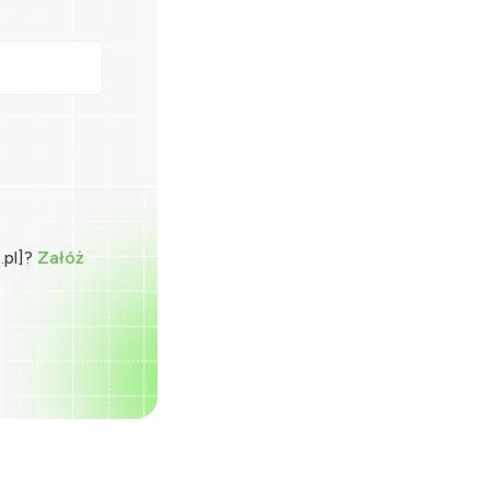
.pl]?
Załóż