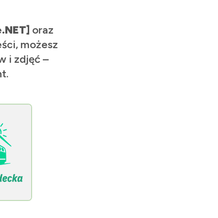
e.NET]
oraz
eści, możesz
 i zdjęć –
t.