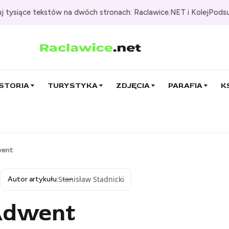
j tysiące tekstów na dwóch stronach: Raclawice.NET i KolejPods
STORIA
TURYSTYKA
ZDJĘCIA
PARAFIA
K
went
Stanisław Stadnicki
Autor artykułu:
 Adwent