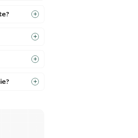
te?
ie?