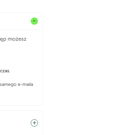
stęp możesz
czas.
 samego e-maila