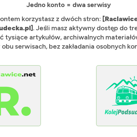
Jedno konto = dwa serwisy
ontem korzystasz z dwóch stron:
[Raclawic
udecka.pl]
. Jeśli masz aktywny dostęp do tr
ć tysiące artykułów, archiwalnych materiałów
 obu serwisach, bez zakładania osobnych kon
[KolejPodsudecka.pl]