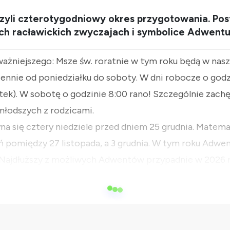
czyli czterotygodniowy okres przygotowania. Pos
ych racławickich zwyczajach i symbolice Adwentu
ażniejszego: Msze św. roratnie w tym roku będą w nasze
ennie od poniedziałku do soboty. W dni robocze o godz
tek). W sobotę o godzinie 8:00 rano! Szczególnie zachę
młodszych z rodzicami.
a się cztery niedziele przed dniem 25 grudnia. Matema
ń pomiędzy 27 listopada, a 3 grudnia. W tym roku Adwe
. Najdłuższy z możliwych Adwentów przypadnie w 2026 r