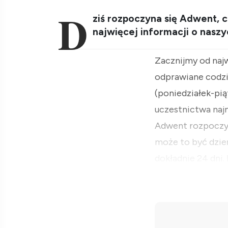
D
ziś rozpoczyna się Adwent, 
najwięcej informacji o nasz
Zacznijmy od najw
odprawiane codzi
(poniedziałek-pią
uczestnictwa naj
Adwent rozpoczyn
może to być dzie
dokładnie 24 dni