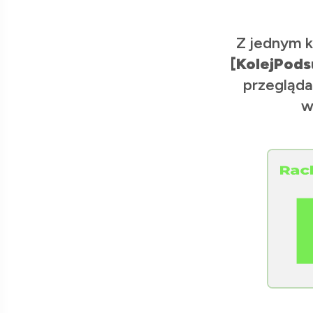
Z jednym k
[KolejPods
przegląda
w
[Raclawice.NET]