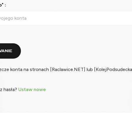
* :
ANIE
zcze konta na stronach [Raclawice.NET] lub [KolejPodsudecka
z hasła?
Ustaw nowe