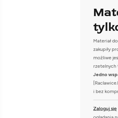
Mat
tylk
Materiał do
zakupiły pr
możliwe je
rzetelnych 
Jedno wspa
[Raclawice.
i bez komp
Zaloguj się
oglądania n