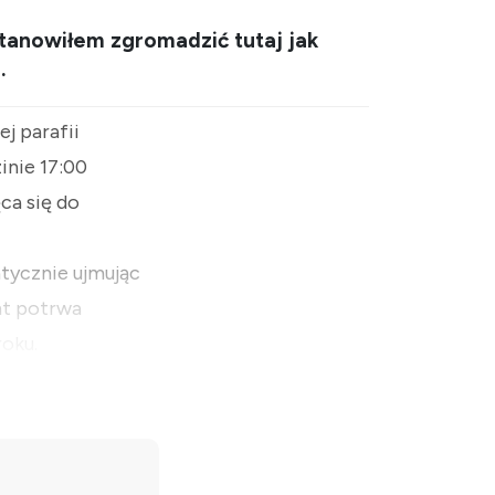
tanowiłem zgromadzić tutaj jak
.
j parafii
inie 17:00
ca się do
tycznie ujmując
nt potrwa
oku.