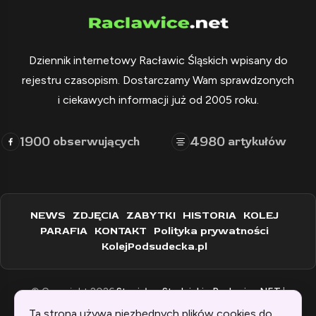
Dziennik internetowy Racławic Śląskich wpisany do
rejestru czasopism. Dostarczamy Wam sprawdzonych
i ciekawych informacji już od 2005 roku.
1900
4980
obserwujących
artykułów
NEWS
ZDJĘCIA
ZABYTKI
HISTORIA
KOLEJ
PARAFIA
KONTAKT
Polityka prywatności
KolejPodsudecka.pl
© Copyright 2026
Stanisław Stadnicki - Raclawice.NET
|
Zaprogramowane przez:
WEBINSPIRACJE
Ta strona używa niezbędnych plików cookies do