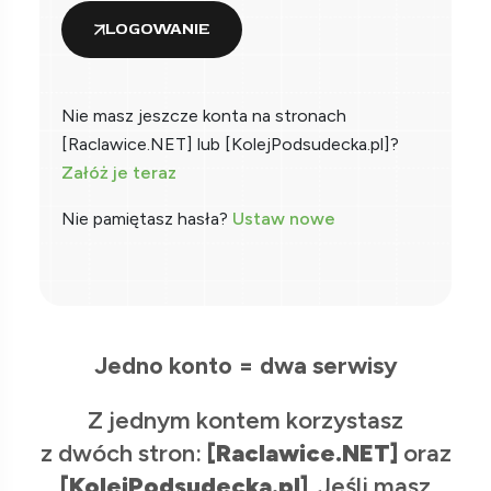
LOGOWANIE
Nie masz jeszcze konta na stronach
[Raclawice.NET] lub [KolejPodsudecka.pl]?
Załóż je teraz
Nie pamiętasz hasła?
Ustaw nowe
Jedno konto = dwa serwisy
Z jednym kontem korzystasz
z dwóch stron:
[Raclawice.NET]
oraz
[KolejPodsudecka.pl]
. Jeśli masz