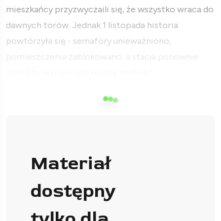
mieszkańcy przyzwyczaili się, że wszystko wraca do
dawnych torów. Jednak 1 listopada historia
powtórzyła się - semafory unieważniono,
pomieszczenia zablokowano, a stacja ponownie
zamilkła, no i pociągi muszą zwalniać.
Materiał
dostępny
tylko dla