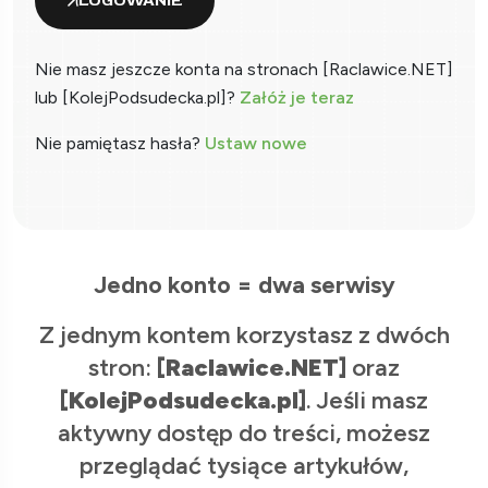
LOGOWANIE
Nie masz jeszcze konta na stronach [Raclawice.NET]
lub [KolejPodsudecka.pl]?
Załóż je teraz
Nie pamiętasz hasła?
Ustaw nowe
Jedno konto = dwa serwisy
Z jednym kontem korzystasz z dwóch
stron:
[Raclawice.NET]
oraz
[KolejPodsudecka.pl]
. Jeśli masz
aktywny dostęp do treści, możesz
przeglądać tysiące artykułów,