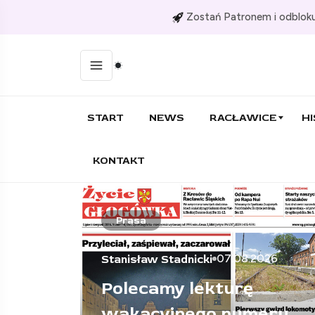
Zostań Patronem i odbloku
START
NEWS
RACŁAWICE
HI
KONTAKT
Prasa
026
07.08.2026
Stanisław Stadnicki
wszy
Polecamy lekturę
wakacyjnego numeru