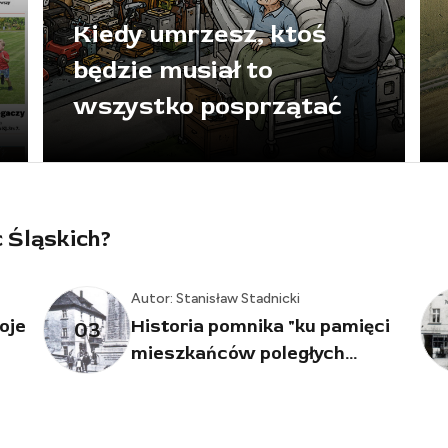
Kiedy umrzesz, ktoś
będzie musiał to
wszystko posprzątać
c Śląskich?
Autor: Stanisław Stadnicki
Autor: Sta
Historia pomnika "ku pamięci
Działan
04
mieszkańców poległych...
Racławic