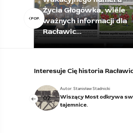
nika.
Życia Głogówka, wiele
POP.
ważnych informacji dla
Racławic...
Interesuje Cię historia Racławi
Autor: Stanisław Stadnicki
Wiszący Most odkrywa swoje
02
03
tajemnice.