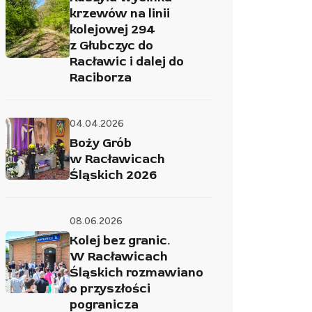
krzewów na linii
kolejowej 294
z Głubczyc do
Racławic i dalej do
Raciborza
04.04.2026
Boży Grób
w Racławicach
Śląskich 2026
08.06.2026
Kolej bez granic.
W Racławicach
Śląskich rozmawiano
o przyszłości
pogranicza