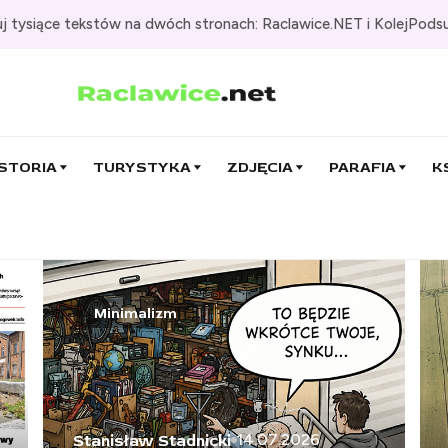
j tysiące tekstów na dwóch stronach: Raclawice.NET i KolejPods
STORIA
TURYSTYKA
ZDJĘCIA
PARAFIA
K
Minimalizm
14.07.2026
Stanisław Stadnicki