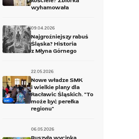
kościele? Zbiórka
wyhamowała
09.04.2026
Najgroźniejszy rabuś
Śląska? Historia
z Młyna Górnego
22.05.2026
Nowe władze SMK
i wielkie plany dla
Racławic Śląskich. "To
może być perełka
regionu"
06.05.2026
Ruszyła wycinka