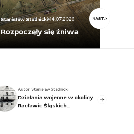
podz
NAST.
14.07.2026
Stanisław Stadnicki
i wzr
Rozpoczęły się żniwa
poże
nisław Stadnicki
Autor: Stanisław Stad
ia wojenne w okolicy
Jeden pożar poc
05
 Śląskich...
ofiar śmiertelnyc