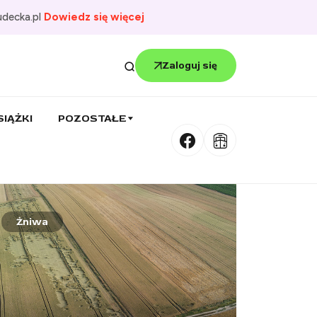
udecka.pl
Dowiedz się więcej
Zaloguj się
SIĄŻKI
POZOSTAŁE
Żniwa
Szkoła
Stanisła
70 uc
wakac