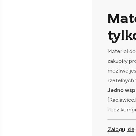
Mat
tylk
Materiał do
zakupiły pr
możliwe je
rzetelnych 
Jedno wspa
[Raclawice.
i bez komp
Zaloguj się