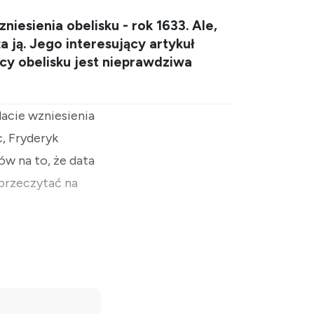
iesienia obelisku - rok 1633. Ale,
 ją. Jego interesujący artykuł
cy obelisku jest nieprawdziwa
dacie wzniesienia
c, Fryderyk
ów na to, że data
 przeczytać na