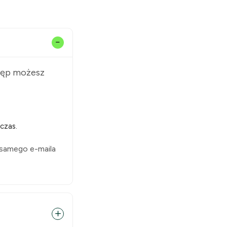
stęp możesz
czas.
 samego e-maila