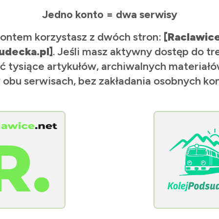
Jedno konto = dwa serwisy
ontem korzystasz z dwóch stron:
[Raclawic
udecka.pl]
. Jeśli masz aktywny dostęp do tr
ć tysiące artykułów, archiwalnych materiałów
 obu serwisach, bez zakładania osobnych kon
[KolejPodsudecka.pl]