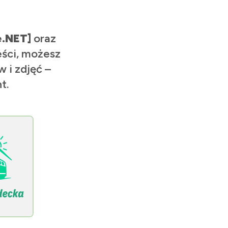
e.NET]
oraz
eści, możesz
 i zdjęć –
t.