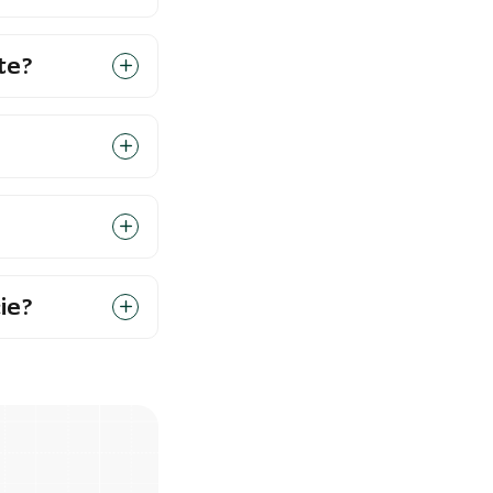
te?
ie?