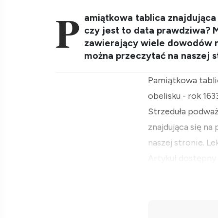
P
amiątkowa tablica znajdująca 
czy jest to data prawdziwa? M
zawierający wiele dowodów na
można przeczytać na naszej s
Pamiątkowa tablic
obelisku - rok 16
Strzeduła podważa
znajdująca się na
naszej stronie. L
Artykuł dostępny 