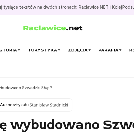
j tysiące tekstów na dwóch stronach: Raclawice.NET i KolejPods
STORIA
TURYSTYKA
ZDJĘCIA
PARAFIA
K
ybudowano Szwedzki Słup?
Stanisław Stadnicki
Autor artykułu:
ę wybudowano Szwe