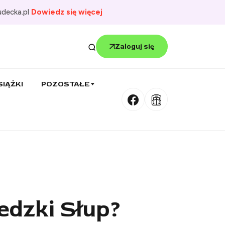
udecka.pl
Dowiedz się więcej
Zaloguj się
SIĄŻKI
POZOSTAŁE
dzki Słup?