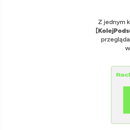
Z jednym k
[KolejPods
przegląda
w
[Raclawice.NET]