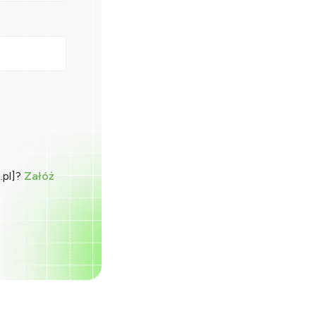
.pl]?
Załóż