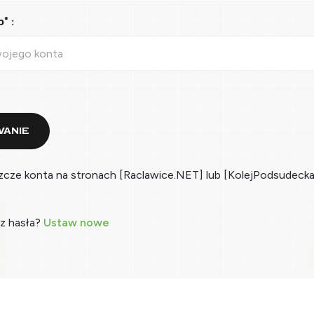
* :
ANIE
zcze konta na stronach [Raclawice.NET] lub [KolejPodsudecka
z hasła?
Ustaw nowe