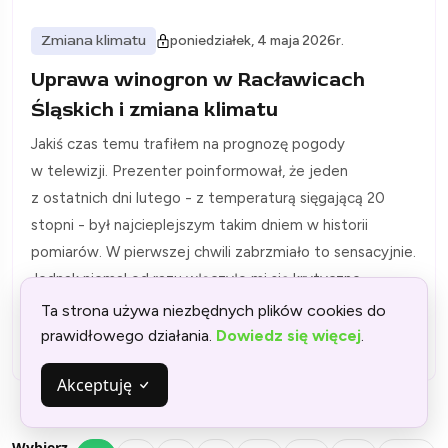
Zmiana klimatu
poniedziałek, 4 maja 2026r.
Uprawa winogron w Racławicach
Śląskich i zmiana klimatu
Jakiś czas temu trafiłem na prognozę pogody
w telewizji. Prezenter poinformował, że jeden
z ostatnich dni lutego - z temperaturą sięgającą 20
stopni - był najcieplejszym takim dniem w historii
pomiarów. W pierwszej chwili zabrzmiało to sensacyjnie.
Jednak niemal od razu włączyło mi się krytyczne
myślenie.
Ta strona używa niezbędnych plików cookies do
prawidłowego działania.
Dowiedz się więcej
.
Akceptuję
Wybierz