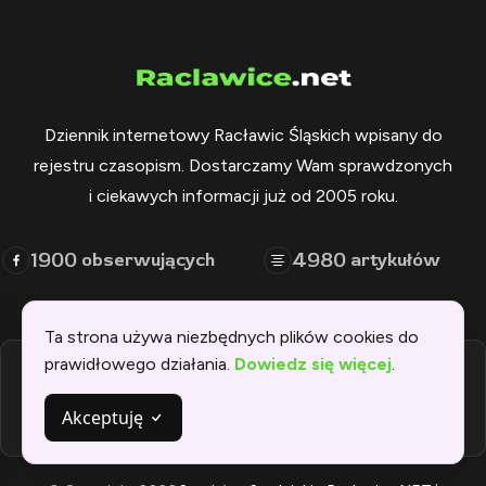
Dziennik internetowy Racławic Śląskich wpisany do
rejestru czasopism. Dostarczamy Wam sprawdzonych
i ciekawych informacji już od 2005 roku.
1900
4980
obserwujących
artykułów
Ta strona używa niezbędnych plików cookies do
prawidłowego działania.
Dowiedz się więcej
.
NEWS
ZDJĘCIA
ZABYTKI
HISTORIA
KOLEJ
PARAFIA
KONTAKT
Polityka prywatności
Akceptuję
KolejPodsudecka.pl