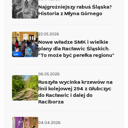
Najgroźniejszy rabuś Śląska?
Historia z Młyna Górnego
22.05.2026
Nowe władze SMK i wielkie
plany dla Racławic Śląskich.
"To może być perełka regionu"
06.05.2026
Ruszyła wycinka krzewów na
linii kolejowej 294 z Głubczyc
do Racławic i dalej do
Raciborza
04.04.2026