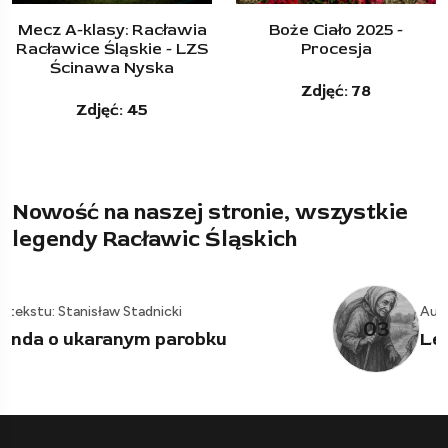
Boże Ciało 2025 -
Majówka przy krzyżu,
Procesja
na drodze do Wierzchu
Zdjęć: 78
Zdjęć: 12
Nowość na naszej stronie, wszystkie
legendy Racławic Śląskich
Autor tekstu: Stanisław Stadnicki
03
Legenda o starej babuleńce