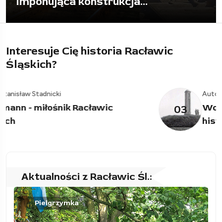
ważnych informacji dla Racławic...
Interesuje Cię historia Racławic
Śląskich?
Autor: Stanisław Stadnicki
Wojna trzydziestoletnia i prawdziwa
03
historia...
Aktualności z Racławic Śl.:
Pielgrzymka