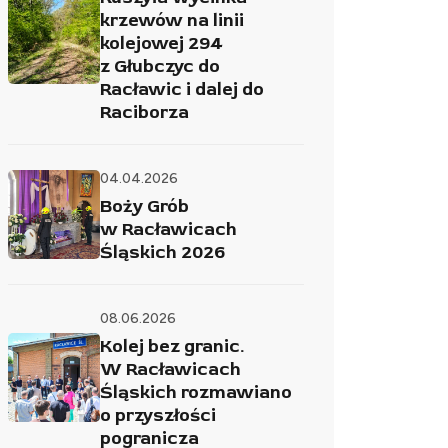
krzewów na linii
kolejowej 294
z Głubczyc do
Racławic i dalej do
Raciborza
04.04.2026
Boży Grób
w Racławicach
Śląskich 2026
08.06.2026
Kolej bez granic.
W Racławicach
Śląskich rozmawiano
o przyszłości
pogranicza