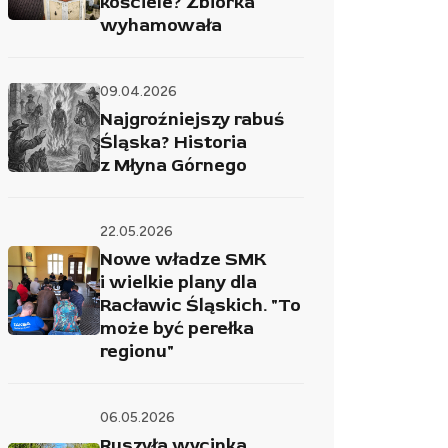
kościele? Zbiórka
wyhamowała
09.04.2026
Najgroźniejszy rabuś
Śląska? Historia
z Młyna Górnego
22.05.2026
Nowe władze SMK
i wielkie plany dla
Racławic Śląskich. "To
może być perełka
regionu"
06.05.2026
Ruszyła wycinka