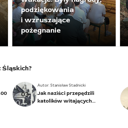
podziękowania
i wzruszające
pożegnanie
c Śląskich?
Autor: Stanisław Stadnicki
Autor: R
Jak naziści przepędzili
Stanisł
04
katolików witających...
Jak p
wiatr