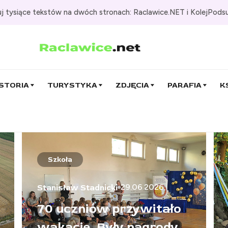
j tysiące tekstów na dwóch stronach: Raclawice.NET i KolejPods
STORIA
TURYSTYKA
ZDJĘCIA
PARAFIA
K
Szkoła
29.06.2026
Stanisław Stadnicki
70 uczniów przywitało
wakacje. Były nagrody,