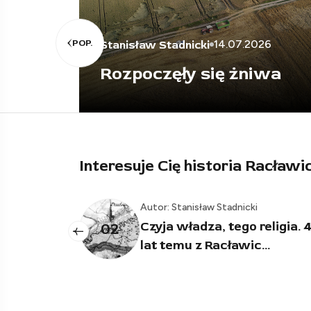
oś
POP.
14.07.2026
Stanisław Stadnicki
tać
Rozpoczęły się żniwa
Interesuje Cię historia Racławi
Autor: Stanisław Stadnicki
Czyja władza, tego religia. 400
02
03
lat temu z Racławic...