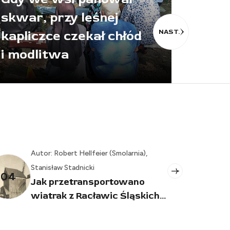
skwar, przy leśnej
Śląs
NAST.
kapliczce czekał chłód
o prz
i modlitwa
pogra
obert Hellfeier (Smolarnia),
Autor: Stanisław S
Jak wyglądał
05
aw Stadnicki
kościoła, opłat
rzetransportowano
ak z Racławic Śląskich...