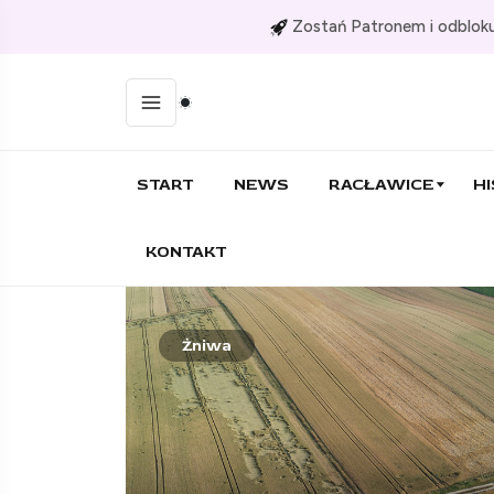
Zostań Patronem i odbloku
START
NEWS
RACŁAWICE
HI
KONTAKT
Żniwa
26