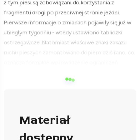
z tym piesi są zobowiązani do korzystania z
fragmentu drogi po przeciwnej stronie jezdni.
Pierwsze informacje o zmianach pojawiły się już w
ubiegłym tygodniu - wtedy ustawiono tabliczki
ostrzegawcze. Natomiast właściwe znaki zakazu
ruchu pieszych zamontowano dopiero dziś rano, co
oznacza formalne wprowadzenie ograniczeń.
Materiał
dostępny