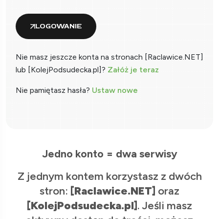
LOGOWANIE
Nie masz jeszcze konta na stronach [Raclawice.NET]
lub [KolejPodsudecka.pl]?
Załóż je teraz
Nie pamiętasz hasła?
Ustaw nowe
Jedno konto = dwa serwisy
Z jednym kontem korzystasz z dwóch
stron:
[Raclawice.NET]
oraz
[KolejPodsudecka.pl]
. Jeśli masz