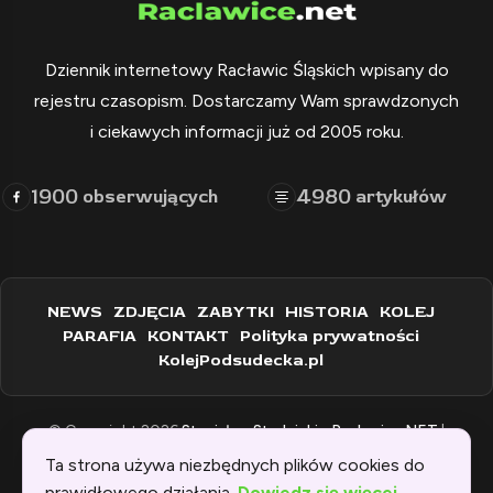
Dziennik internetowy Racławic Śląskich wpisany do
rejestru czasopism. Dostarczamy Wam sprawdzonych
i ciekawych informacji już od 2005 roku.
1900
4980
obserwujących
artykułów
NEWS
ZDJĘCIA
ZABYTKI
HISTORIA
KOLEJ
PARAFIA
KONTAKT
Polityka prywatności
KolejPodsudecka.pl
© Copyright 2026
Stanisław Stadnicki - Raclawice.NET
|
Zaprogramowane przez:
WEBINSPIRACJE
Ta strona używa niezbędnych plików cookies do
prawidłowego działania.
Dowiedz się więcej
.