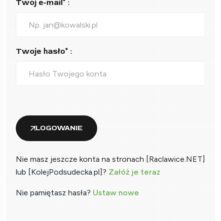
Twój e-mail* :
Twoje hasło* :
LOGOWANIE
Nie masz jeszcze konta na stronach [Raclawice.NET]
lub [KolejPodsudecka.pl]?
Załóż je teraz
Nie pamiętasz hasła?
Ustaw nowe