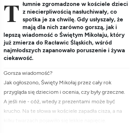
T
łumnie zgromadzone w kościele dzieci
z niecierpliwością nasłuchiwały, co
spotka je za chwilę. Gdy usłyszały, że
mają dla nich zarówno gorszą, jak i
lepszą wiadomość o Świętym Mikołaju, który
już zmierza do Racławic Śląskich, wśród
najmłodszych zapanowało poruszenie i żywa
ciekawość.
Gorsza wiadomość?
Jak ogłoszono, Święty Mikołaj przez cały rok
przygląda się dzieciom i ocenia, czy były grzeczne.
A jeśli nie - cóż, wtedy z prezentami może być
krucho. Na te słowa w kościele zapadła cisza, a na
kilku twarzach pojawiło się lekkie napięcie.