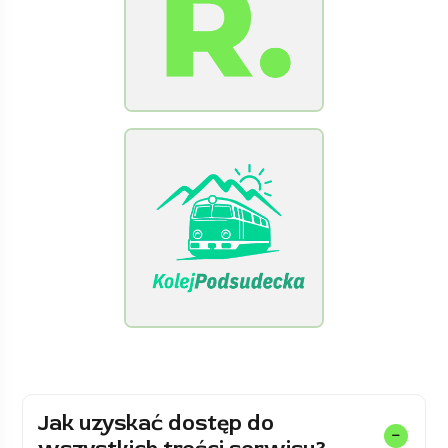
[Raclawice.NET]
[KolejPodsudecka.pl]
Jak uzyskać dostęp do