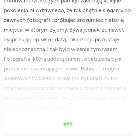
domów i ludzi, których pamięć zacierają kolejne
pokolenia. Nic dziwnego, że tak chętnie sięgamy do
dawnych fotografii, próbując zrozumieć historię
miejsca, w którym żyjemy. Bywa jednak, że nawet
dysponując opisem i datą, lokalizacja pozostaje
niejednoznaczna. I tak było właśnie tym razem.
Fotografia, którą udostępniłem, opatrzona była
podpisem zawierającym słowo Bahn, co mogło
sugerować związek z koleją (to był błąd). Autor
zdjęcia to osoba dobrze znana z dokumentowania
powojennych Racławic, więc teoretycznie nic nie
powinno utrudniać identyfikacji.