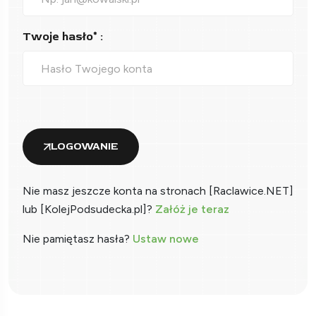
Twoje hasło* :
LOGOWANIE
Nie masz jeszcze konta na stronach [Raclawice.NET]
lub [KolejPodsudecka.pl]?
Załóż je teraz
Nie pamiętasz hasła?
Ustaw nowe