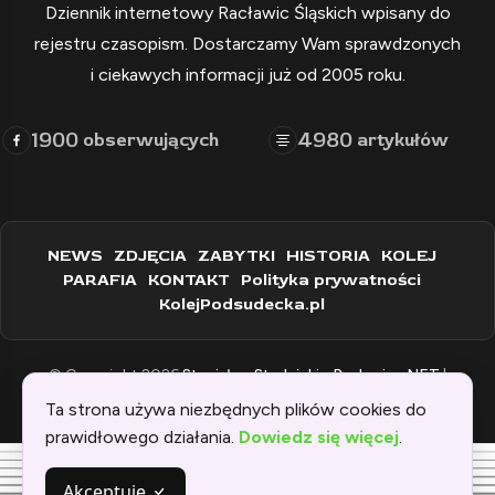
Dziennik internetowy Racławic Śląskich wpisany do
rejestru czasopism. Dostarczamy Wam sprawdzonych
i ciekawych informacji już od 2005 roku.
1900
4980
obserwujących
artykułów
NEWS
ZDJĘCIA
ZABYTKI
HISTORIA
KOLEJ
PARAFIA
KONTAKT
Polityka prywatności
KolejPodsudecka.pl
© Copyright 2026
Stanisław Stadnicki - Raclawice.NET
|
Zaprogramowane przez:
WEBINSPIRACJE
Ta strona używa niezbędnych plików cookies do
prawidłowego działania.
Dowiedz się więcej
.
Akceptuję