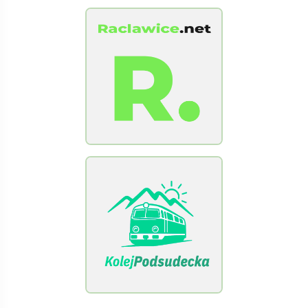
[Raclawice.NET]
[KolejPodsudecka.pl]