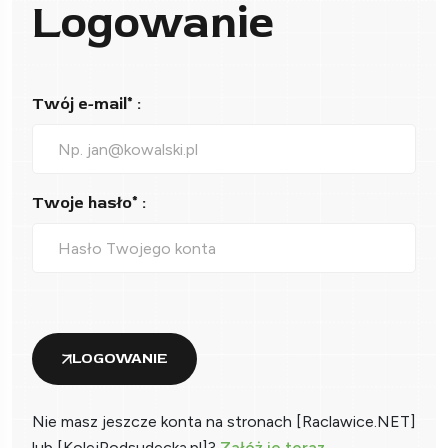
Logowanie
Twój e-mail* :
Twoje hasło* :
LOGOWANIE
Nie masz jeszcze konta na stronach [Raclawice.NET]
lub [KolejPodsudecka.pl]?
Załóż je teraz