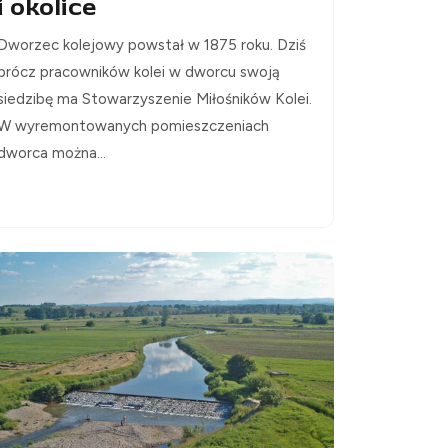
i okolice
Dworzec kolejowy powstał w 1875 roku. Dziś
prócz pracowników kolei w dworcu swoją
siedzibę ma Stowarzyszenie Miłośników Kolei.
W wyremontowanych pomieszczeniach
dworca można...