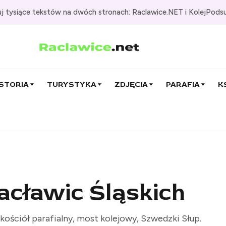
j tysiące tekstów na dwóch stronach: Raclawice.NET i KolejPods
STORIA
TURYSTYKA
ZDJĘCIA
PARAFIA
K
Racławic Śląskich
 kościół parafialny, most kolejowy, Szwedzki Słup.