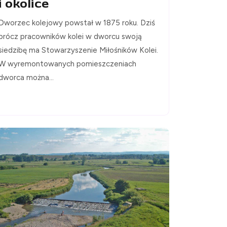
i okolice
Dworzec kolejowy powstał w 1875 roku. Dziś
prócz pracowników kolei w dworcu swoją
siedzibę ma Stowarzyszenie Miłośników Kolei.
W wyremontowanych pomieszczeniach
dworca można...