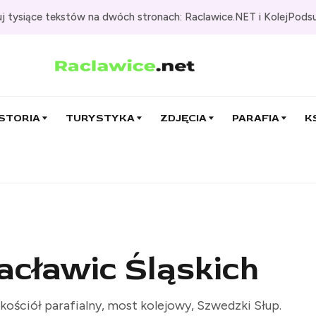
j tysiące tekstów na dwóch stronach: Raclawice.NET i KolejPods
STORIA
TURYSTYKA
ZDJĘCIA
PARAFIA
K
Racławic Śląskich
 kościół parafialny, most kolejowy, Szwedzki Słup.