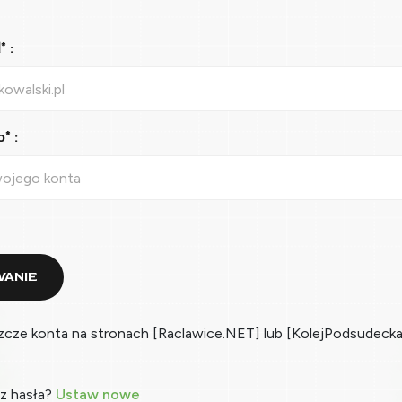
 :
* :
ANIE
zcze konta na stronach [Raclawice.NET] lub [KolejPodsudecka
z hasła?
Ustaw nowe