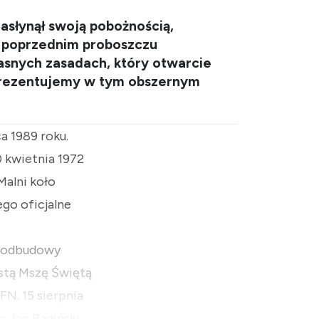
zasłynął swoją pobożnością,
o poprzednim proboszczu
asnych zasadach, który otwarcie
 prezentujemy w tym obszernym
a 1989 roku.
0 kwietnia 1972
Malni koło
ego oficjalne
ia odbudowy
stą Mszę Świętą
FN. 15 sierpnia
 Jan Bagiński.