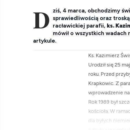
D
ziś, 4 marca, obchodzimy świę
sprawiedliwością oraz trosk
racławickiej parafii,
ks. Kazi
mówił o wszystkich wadach n
artykule.
Ks. Kazimierz Świs
Urodził się 25 maj
roku. Przed przyb
Krapkowic. Z paraf
wprowadzenie na 
Rok 1989 był szcz
kościoła. W rama
dla byłych niemie
odbyła się centra