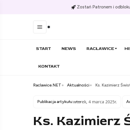
Zostań Patronem i odbloku
START
NEWS
RACŁAWICE
HI
KONTAKT
Raclawice.NET
Aktualności
Ks. Kazimierz Świs
wtorek, 4 marca 2025r.
Publikacja artykułu:
A
Ks. Kazimierz 