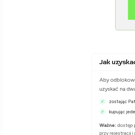
[Raclawice.NET]
Jak uzyska
Aby odblokowa
uzyskać na dw
zostając Pat
kupując jede
Ważne:
dostęp p
przy rejestracji 