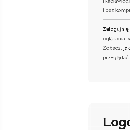
[Raclawice.
i bez komp
Zaloguj się
oglądania n
Zobacz,
ja
przeglądać 
Log