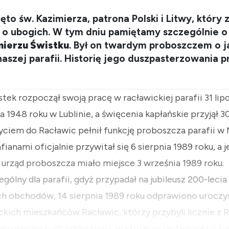
to św. Kazimierza, patrona Polski i Litwy, który 
ą o ubogich. W tym dniu pamiętamy szczególnie 
mierzu Świstku
. Był on twardym proboszczem o j
aszej parafii. Historię jego duszpasterzowania
tek rozpoczął swoją pracę w racławickiej parafii 31 lipc
a 1948 roku w Lublinie, a święcenia kapłańskie przyjął 3
yciem do Racławic pełnił funkcję proboszcza parafii w 
ianami oficjalnie przywitał się 6 sierpnia 1989 roku, a j
urząd proboszcza miało miejsce 3 września 1989 roku.
ególny dla parafii, gdyż przypadał na jubileusz 200-lec
ch obchodów, 14 sierpnia 1989 roku odprawiono uroczy
ckich mieszkańców Racławic, którzy przybyli licznie z R
lna uroczystość odpustowa, w której uczestniczył biskup