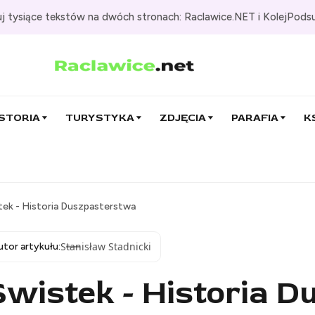
j tysiące tekstów na dwóch stronach: Raclawice.NET i KolejPods
STORIA
TURYSTYKA
ZDJĘCIA
PARAFIA
K
tek - Historia Duszpasterstwa
Stanisław Stadnicki
utor artykułu:
Świstek - Historia 