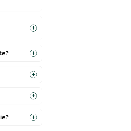
te?
ie?