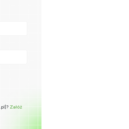
.pl]?
Załóż