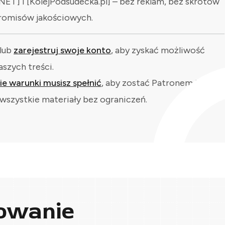
NET] i [KolejPodsudecka.pl] – bez reklam, bez skrótów
romisów jakościowych.
lub
zarejestruj swoje konto
, aby zyskać możliwość
aszych treści.
kie warunki musisz spełnić
, aby zostać Patronem i
wszystkie materiały bez ograniczeń.
owanie