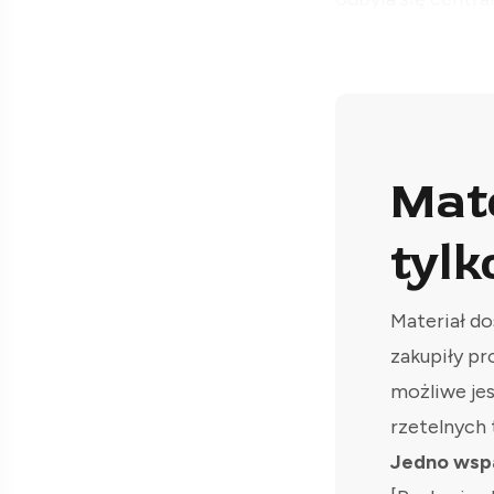
Mat
tylk
Materiał do
zakupiły pr
możliwe je
rzetelnych 
Jedno wspa