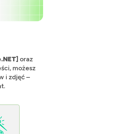
e.NET]
oraz
eści, możesz
 i zdjęć –
t.