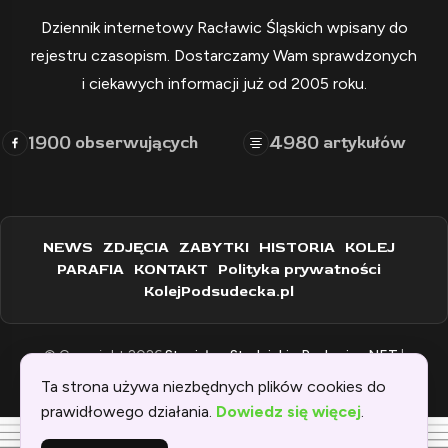
Dziennik internetowy Racławic Śląskich wpisany do
rejestru czasopism. Dostarczamy Wam sprawdzonych
i ciekawych informacji już od 2005 roku.
1900
4980
obserwujących
artykułów
NEWS
ZDJĘCIA
ZABYTKI
HISTORIA
KOLEJ
PARAFIA
KONTAKT
Polityka prywatności
KolejPodsudecka.pl
© Copyright 2026
Stanisław Stadnicki - Raclawice.NET
|
Zaprogramowane przez:
WEBINSPIRACJE
Ta strona używa niezbędnych plików cookies do
prawidłowego działania.
Dowiedz się więcej
.