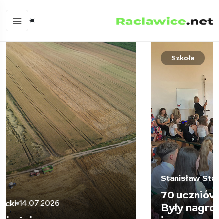
Szkoła
29.06.2026
Stanisław Stadnicki
70 uczniów przywitało wakacje.
Były nagrody, podziękowania