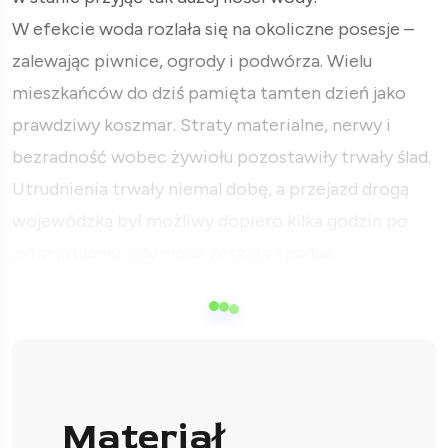
W efekcie woda rozlała się na okoliczne posesje –
zalewając piwnice, ogrody i podwórza. Wielu
mieszkańców do dziś pamięta tamten dzień jako
prawdziwy koszmar. Straty materialne, nerwy i
bezradność wobec żywiołu pozostawiły trwały ślad.
Utrudnienia trwały niemal dobę, a przejazd drogą
wojewódzką był możliwy dopiero kilka godzin po
ustaniu ulewy, gdy woda zaczęła opadać.
Materiał