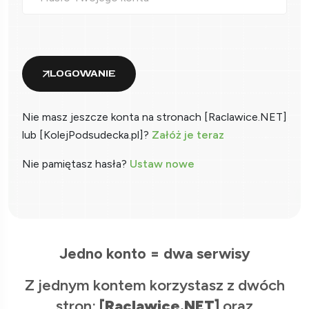
LOGOWANIE
Nie masz jeszcze konta na stronach [Raclawice.NET]
lub [KolejPodsudecka.pl]?
Załóż je teraz
Nie pamiętasz hasła?
Ustaw nowe
Jedno konto = dwa serwisy
Z jednym kontem korzystasz z dwóch
stron:
[Raclawice.NET]
oraz