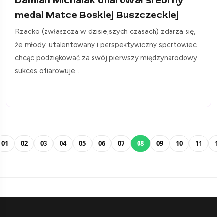
Damian Michalak ofiarował srebrny
medal Matce Boskiej Buszczeckiej
Rzadko (zwłaszcza w dzisiejszych czasach) zdarza się,
że młody, utalentowany i perspektywiczny sportowiec
chcąc podziękować za swój pierwszy międzynarodowy
sukces ofiarowuje...
01
02
03
04
05
06
07
08
09
10
11