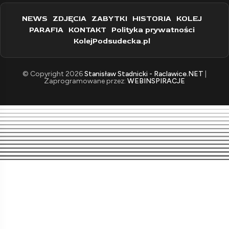
NEWS
ZDJĘCIA
ZABYTKI
HISTORIA
KOLEJ
PARAFIA
KONTAKT
Polityka prywatności
KolejPodsudecka.pl
© Copyright 2026
Stanisław Stadnicki - Raclawice.NET
|
Zaprogramowane przez:
WEBINSPIRACJE