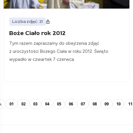
Liczba zdjęć: 21
Boże Ciało rok 2012
Tym razem zapraszamy do obejrzenia zdjęć
z uroczystości Bożego Ciała w roku 2012. Święto
wypadło w czwartek 7 czerwca.
.
01
02
03
04
05
06
07
08
09
10
11