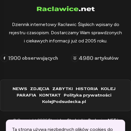
Dziennik internetowy Racławic Śląskich wpisany do
rejestru czasopism. Dostarczamy Wam sprawdzonych
i ciekawych informacji już od 2005 roku.
1900
4980
obserwujących
artykułów
NEWS
ZDJĘCIA
ZABYTKI
HISTORIA
KOLEJ
PARAFIA
KONTAKT
Polityka prywatności
KolejPodsudecka.pl
© Copyright 2026
Stanisław Stadnicki - Raclawice.NET
|
Zaprogramowane przez:
WEBINSPIRACJE
Ta strona używa niezbędnych plików cookies do