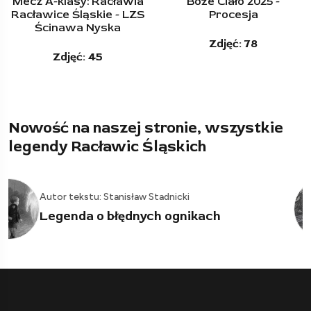
Boże Ciało 2025 -
Majówka przy krzyżu,
Procesja
na drodze do Wierzchu
Zdjęć: 78
Zdjęć: 12
Nowość na naszej stronie, wszystkie
legendy Racławic Śląskich
Autor tekstu: Stanisław Stadnicki
03
Legendy o rusałkach