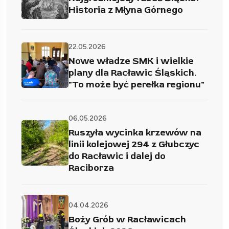
Historia z Młyna Górnego
22.05.2026
Nowe władze SMK i wielkie
plany dla Racławic Śląskich.
"To może być perełka regionu"
06.05.2026
Ruszyła wycinka krzewów na
linii kolejowej 294 z Głubczyc
do Racławic i dalej do
Raciborza
04.04.2026
Boży Grób w Racławicach