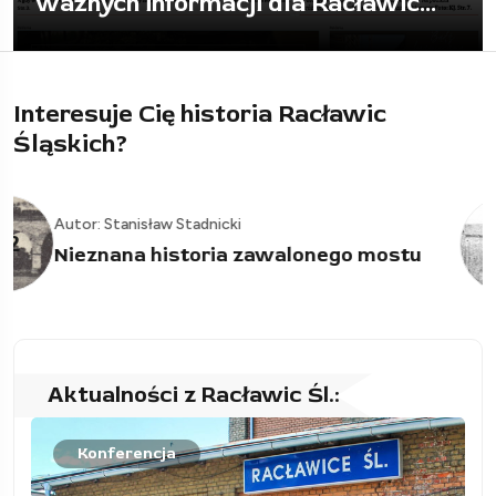
to wszystko posprzątać
Interesuje Cię historia Racławic
Śląskich?
Autor: Piotr Kopczyk
Polskie oddziały dywersyjne w maju
03
1921 roku na ziemi...
Aktualności z Racławic Śl.:
Konferencja