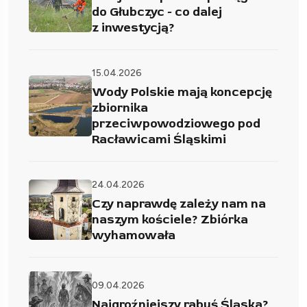
do Głubczyc - co dalej
z inwestycją?
15.04.2026
Wody Polskie mają koncepcję
zbiornika
przeciwpowodziowego pod
Racławicami Śląskimi
24.04.2026
Czy naprawdę zależy nam na
naszym kościele? Zbiórka
wyhamowała
09.04.2026
Najgroźniejszy rabuś Śląska?