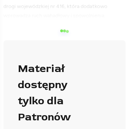
drogi wojewódzkiej nr 416, która dodatkowo
wprowadza ruch wahadłowy i spowolnienia.
Materiał
dostępny
tylko dla
Patronów