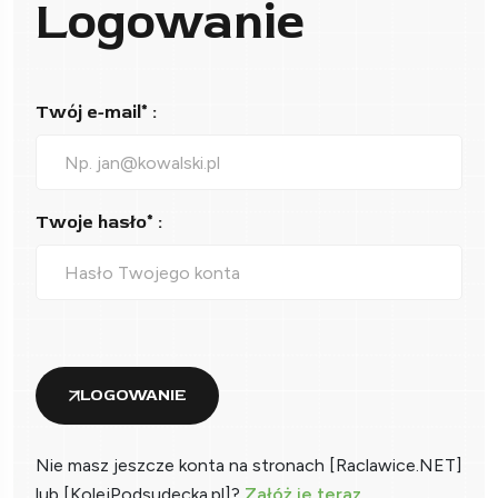
Logowanie
Twój e-mail* :
Twoje hasło* :
LOGOWANIE
Nie masz jeszcze konta na stronach [Raclawice.NET]
lub [KolejPodsudecka.pl]?
Załóż je teraz