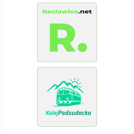
[Raclawice.NET]
[KolejPodsudecka.pl]