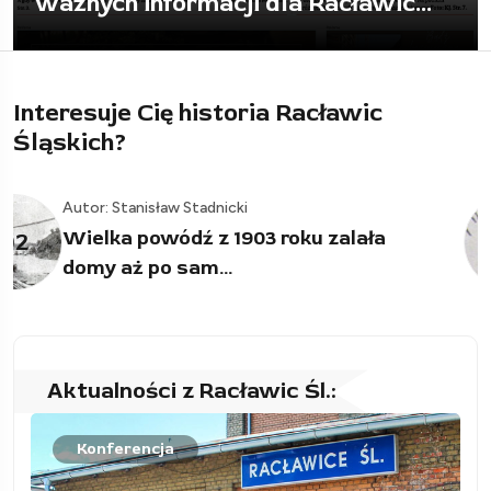
to wszystko posprzątać
Interesuje Cię historia Racławic
Śląskich?
Autor: Stanisław Stadnicki
Niesamowite zjawisko i częściowe
03
zniszczenie...
Aktualności z Racławic Śl.:
Konferencja