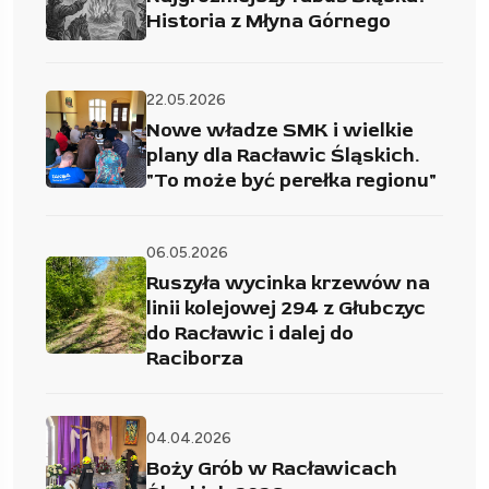
Historia z Młyna Górnego
22.05.2026
Nowe władze SMK i wielkie
plany dla Racławic Śląskich.
"To może być perełka regionu"
06.05.2026
Ruszyła wycinka krzewów na
linii kolejowej 294 z Głubczyc
do Racławic i dalej do
Raciborza
04.04.2026
Boży Grób w Racławicach