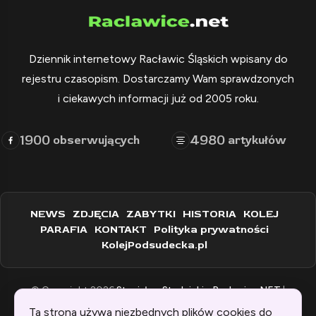
Dziennik internetowy Racławic Śląskich wpisany do
rejestru czasopism. Dostarczamy Wam sprawdzonych
i ciekawych informacji już od 2005 roku.
1900
4980
obserwujących
artykułów
NEWS
ZDJĘCIA
ZABYTKI
HISTORIA
KOLEJ
PARAFIA
KONTAKT
Polityka prywatności
KolejPodsudecka.pl
© Copyright 2026
Stanisław Stadnicki - Raclawice.NET
|
Zaprogramowane przez:
WEBINSPIRACJE
Ta strona używa niezbędnych plików cookies do