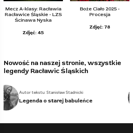
Boże Ciało 2025 -
Majówka przy krzyżu,
Procesja
na drodze do Wierzchu
Zdjęć: 78
Zdjęć: 12
Nowość na naszej stronie, wszystkie
legendy Racławic Śląskich
Autor tekstu: Stanisław Stadnicki
03
Legendy o rusałkach