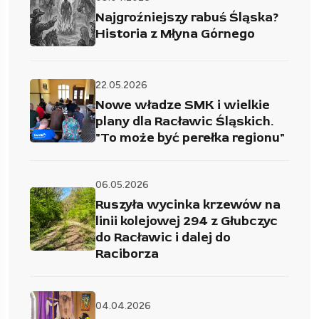
Najgroźniejszy rabuś Śląska?
Historia z Młyna Górnego
22.05.2026
Nowe władze SMK i wielkie
plany dla Racławic Śląskich.
"To może być perełka regionu"
06.05.2026
Ruszyła wycinka krzewów na
linii kolejowej 294 z Głubczyc
do Racławic i dalej do
Raciborza
04.04.2026