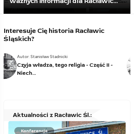
to wszystko posprzątać
Interesuje Cię historia Racławic
Śląskich?
Autor: Stanisław Stadnicki
Czyja władza, tego religia. 400 lat
03
temu z Racławic...
Aktualności z Racławic Śl.:
Konferencja