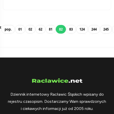
z
pop.
01
02
62
81
82
83
124
244
245
Dziennik internetowy Racławic Śląskich wpisany do
rejestru czasopism. Dostarczamy Wam sprawdzonych
i ciekawych informacji już od 2005 roku.