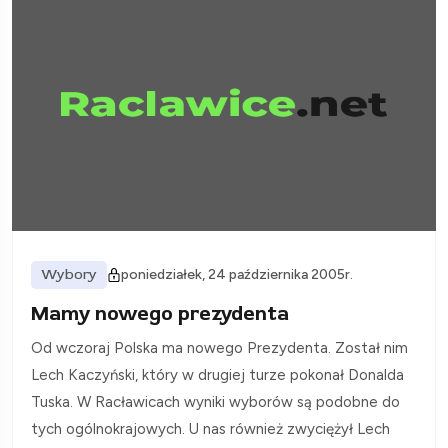
Wybory
poniedziałek, 24 października 2005r.
Mamy nowego prezydenta
Od wczoraj Polska ma nowego Prezydenta. Został nim
Lech Kaczyński, który w drugiej turze pokonał Donalda
Tuska. W Racławicach wyniki wyborów są podobne do
tych ogólnokrajowych. U nas również zwyciężył Lech