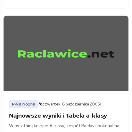
Piłka Nożna
czwartek, 6 października 2005r.
Najnowsze wyniki i tabela a-klasy
W ostatniej kolejce A-klasy, zespół Racłavii pokonał na