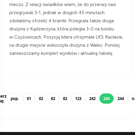
meczu. Z relacji świadków wiem, że do przerwy nasi
przegrywali 3-1, jednak w drugich 45 minutach
zdołaliśmy strzelić 4 bramki. Przegrała także druga
drużyna z Kędzierzyna, która poległa 3-0 na boisku
w Czyżowicach. Pozycję lidera utrzymała LKS Racłavia,
na drugie miejsce wskoczyła drużyna z Walec. Poniżej
zamieszczamy komplet wyników i aktualną tabelę:
erz
pop.
01
02
62
82
123
242
243
244
n
nę: