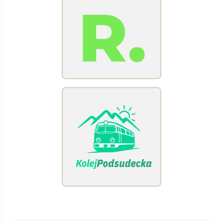
[Raclawice.NET]
[KolejPodsudecka.pl]