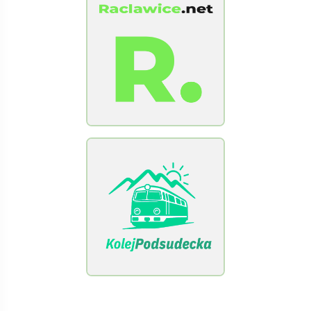
[Raclawice.NET]
[KolejPodsudecka.pl]