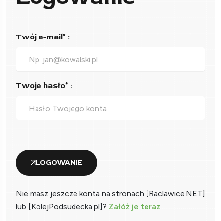
Twój e-mail* :
Twoje hasło* :
LOGOWANIE
Nie masz jeszcze konta na stronach [Raclawice.NET]
lub [KolejPodsudecka.pl]?
Załóż je teraz