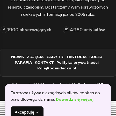
rejestru czasopism. Dostarczamy Wam sprawdzonych
i ciekawych informacji już od 2005 roku.
1900
4980
obserwujących
artykułów
NEWS
ZDJĘCIA
ZABYTKI
HISTORIA
KOLEJ
PARAFIA
KONTAKT
Polityka prywatności
KolejPodsudecka.pl
© Copyright 2026
Stanisław Stadnicki - Raclawice.NET
|
Zaprogramowane przez:
WEBINSPIRACJE
Ta strona używa niezbędnych plików cookies do
prawidłowego działania.
Dowiedz się więcej
.
Akceptuję