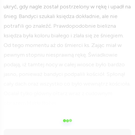
ukryć, gdy nagle został postrzelony w rękę i upadł na
śnieg. Bandyci szukali księdza dokładnie, ale nie
potrafili go znaleźć. Prawdopodobnie bielizna
księdza była koloru białego i zlała się ze śniegiem.
Od tego momentu aż do śmierci ks. Zając miał w
pewnym stopniu niesprawną rękę. Świadkowie
podają, iż tamtej nocy w całej wiosce było bardzo
jasno, ponieważ bandyci podpalili kościół. Spłonął
cały dach oraz wszystko co było wewnątrz kościoła.
Ocalał tylko główny ołtarz wraz z cudownym
obrazem Matki Bożej.