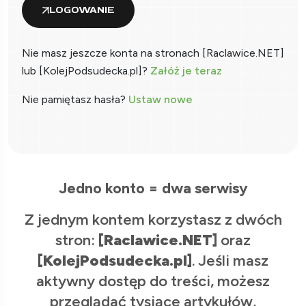
LOGOWANIE
Nie masz jeszcze konta na stronach [Raclawice.NET]
lub [KolejPodsudecka.pl]?
Załóż je teraz
Nie pamiętasz hasła?
Ustaw nowe
Jedno konto = dwa serwisy
Z jednym kontem korzystasz z dwóch
stron:
[Raclawice.NET]
oraz
[KolejPodsudecka.pl]
. Jeśli masz
aktywny dostęp do treści, możesz
przeglądać tysiące artykułów,