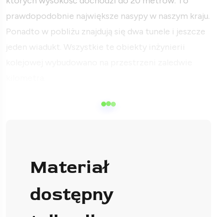
których wysokość dochodzi do 20 metrów. To
prawdopodobnie największe nasypy w naszym kraju.
Ponadto w pobliżu znajdują się dwa tunele i jeszcze
jeden wiadukt. Wszystkie te obiekty inżynierii
kolejowej wybudowano na przestrzeni zaledwie
kilometra.
Materiał
dostępny