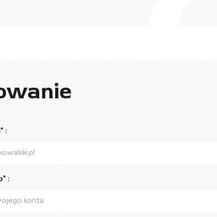
owanie
 :
* :