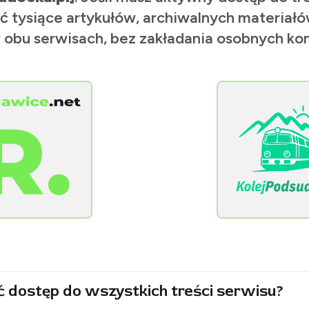
ć tysiące artykułów, archiwalnych materiałów
 obu serwisach, bez zakładania osobnych kon
[KolejPodsudecka.pl]
ć dostęp do wszystkich treści serwisu?