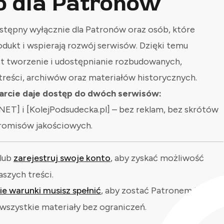
o dla Patronów
stępny wyłącznie dla Patronów oraz osób, które
odukt i wspierają rozwój serwisów. Dzięki temu
st tworzenie i udostępnianie rozbudowanych,
treści, archiwów oraz materiałów historycznych.
rcie daje dostęp do dwóch serwisów:
NET] i [KolejPodsudecka.pl] – bez reklam, bez skrótów
romisów jakościowych.
lub
zarejestruj swoje konto
, aby zyskać możliwość
aszych treści.
kie warunki musisz spełnić
, aby zostać Patronem i
wszystkie materiały bez ograniczeń.