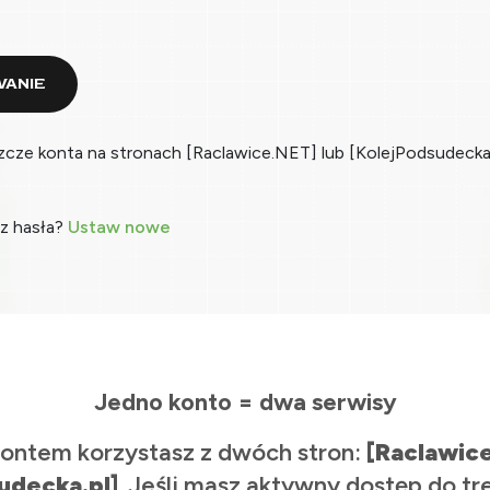
ANIE
zcze konta na stronach [Raclawice.NET] lub [KolejPodsudecka
z hasła?
Ustaw nowe
Jedno konto = dwa serwisy
ontem korzystasz z dwóch stron:
[Raclawic
udecka.pl]
. Jeśli masz aktywny dostęp do tr