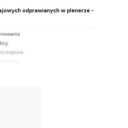
majowych odprawianych w plenerze -
gnowania
icy.
two majowe
łogówka.