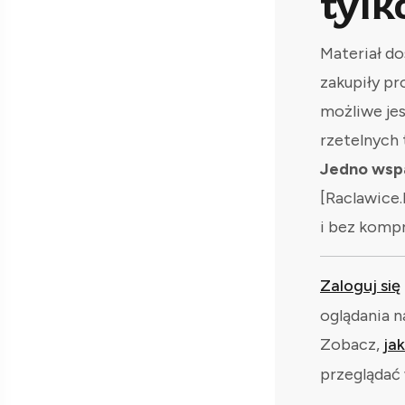
tylk
Materiał do
zakupiły pr
możliwe je
rzetelnych 
Jedno wspa
[Raclawice.
i bez komp
Zaloguj się
oglądania n
Zobacz,
ja
przeglądać 