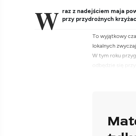
W
raz z nadejściem maja po
przy przydrożnych krzyżach
To wyjątkowy cza
lokalnych zwyczajó
W tym roku przy
odbędzie się prz
Mat