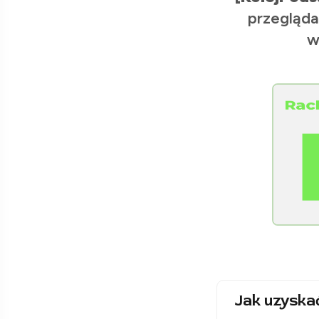
przegląda
w
[Raclawice.NET]
Jak uzyska