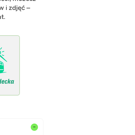
 i zdjęć –
t.