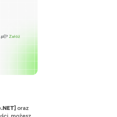
.pl]?
Załóż
e.NET]
oraz
eści, możesz