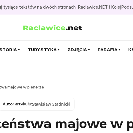
j tysiące tekstów na dwóch stronach: Raclawice.NET i KolejPods
STORIA
TURYSTYKA
ZDJĘCIA
PARAFIA
K
twa majowe w plenerze
Stanisław Stadnicki
Autor artykułu:
eństwa majowe w p