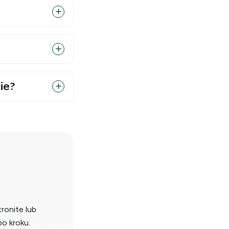
ie?
tronite lub
o kroku.