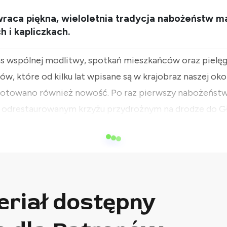
wraca piękna, wieloletnia tradycja nabożeństw 
 i kapliczkach.
s wspólnej modlitwy, spotkań mieszkańców oraz pielę
w, które od kilku lat wpisane są w krajobraz naszej okol
gotowano również nowość. Po raz pierwszy nabożeńs
y odrestaurowanym krzyżu przydrożnym na drodze do G
eriał dostępny