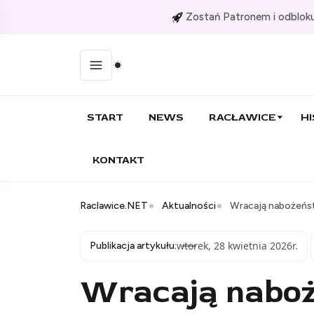
Zostań Patronem i odbloku
START
NEWS
RACŁAWICE
HI
KONTAKT
Raclawice.NET
Aktualności
Wracają nabożeńs
wtorek, 28 kwietnia 2026r.
Publikacja artykułu:
Wracają naboż