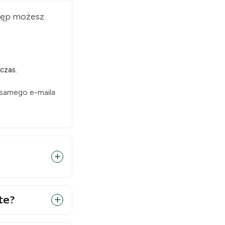
stęp możesz
czas.
 samego e-maila
te?