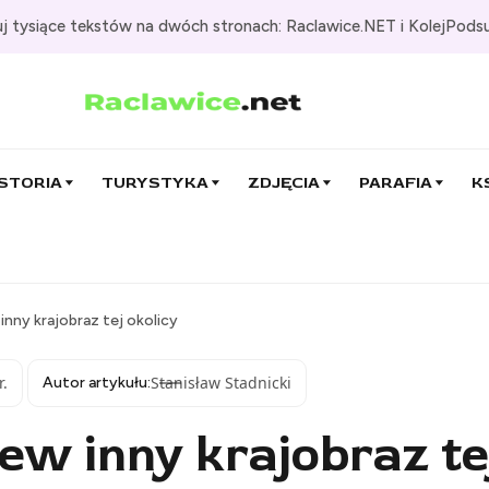
j tysiące tekstów na dwóch stronach: Raclawice.NET i KolejPods
STORIA
TURYSTYKA
ZDJĘCIA
PARAFIA
K
nny krajobraz tej okolicy
r.
Stanisław Stadnicki
Autor artykułu:
w inny krajobraz tej