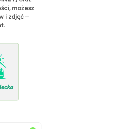
eści, możesz
 i zdjęć –
t.