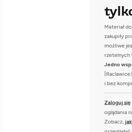
tylk
Materiał do
zakupiły pr
możliwe je
rzetelnych 
Jedno wspa
[Raclawice.
i bez komp
Zaloguj się
oglądania n
Zobacz,
ja
przeglądać 