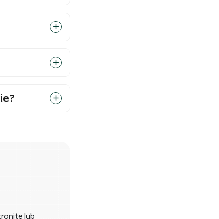
ie?
tronite lub