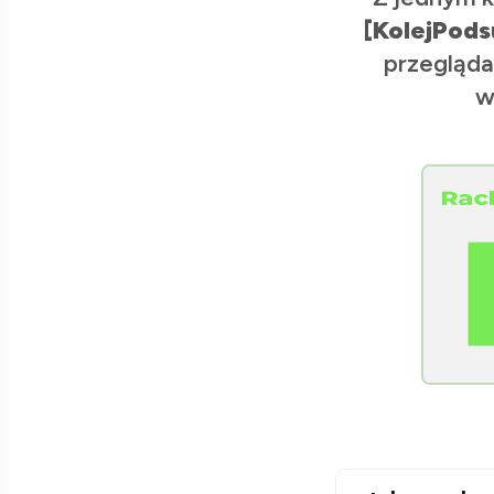
[KolejPods
przegląda
w
[Raclawice.NET]