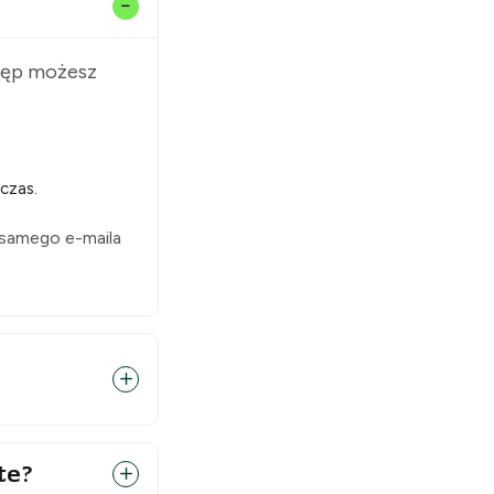
stęp możesz
czas.
 samego e-maila
te?