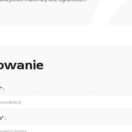
owanie
 :
* :