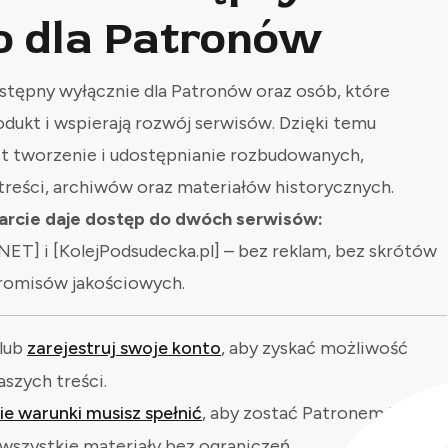
o dla Patronów
stępny wyłącznie dla Patronów oraz osób, które
odukt i wspierają rozwój serwisów. Dzięki temu
st tworzenie i udostępnianie rozbudowanych,
treści, archiwów oraz materiałów historycznych.
rcie daje dostęp do dwóch serwisów:
NET] i [KolejPodsudecka.pl] – bez reklam, bez skrótów
romisów jakościowych.
lub
zarejestruj swoje konto
, aby zyskać możliwość
aszych treści.
kie warunki musisz spełnić
, aby zostać Patronem i
wszystkie materiały bez ograniczeń.