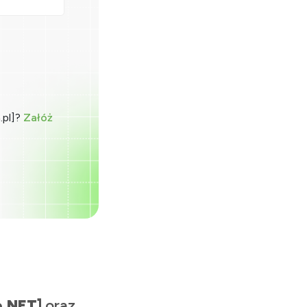
.pl]?
Załóż
e.NET]
oraz