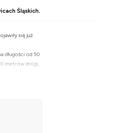
cach Śląskich.
jawiły się już
na długości od 50
60 metrów drogi,