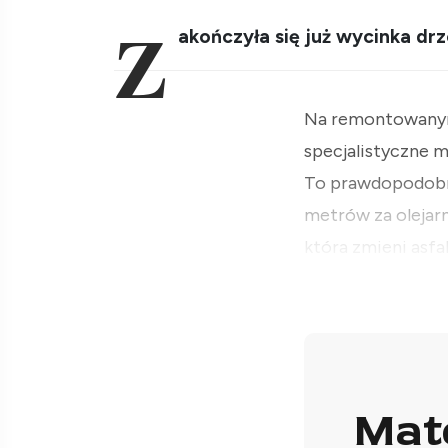
Z
akończyła się już wycinka d
Na remontowanym o
specjalistyczne ma
To prawdopodobnie
metrów za olejarn
która zmieni asfal
Mat