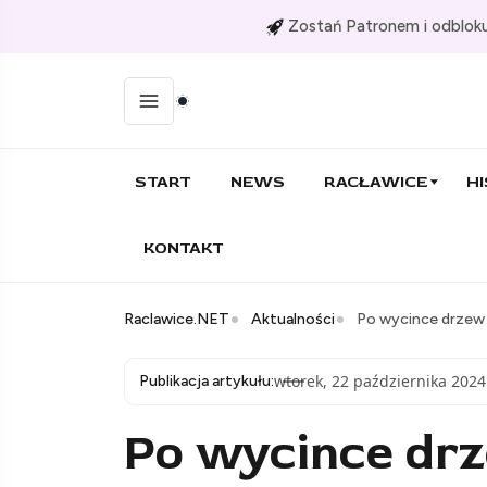
Zostań Patronem i odbloku
START
NEWS
RACŁAWICE
HI
KONTAKT
Raclawice.NET
Aktualności
Po wycince drzew i
wtorek, 22 października 2024
Publikacja artykułu:
Po wycince drze