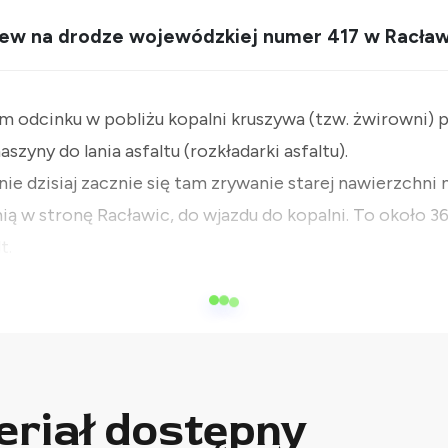
rzew na drodze wojewódzkiej numer 417 w Racławi
dcinku w pobliżu kopalni kruszywa (tzw. żwirowni) po
szyny do lania asfaltu (rozkładarki asfaltu).
 dzisiaj zacznie się tam zrywanie starej nawierzchni 
ią w stronę Racławic, do wjazdu do kopalni. To około 3
t.
eriał dostępny