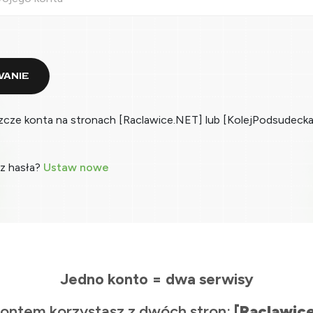
ANIE
zcze konta na stronach [Raclawice.NET] lub [KolejPodsudecka
z hasła?
Ustaw nowe
Jedno konto = dwa serwisy
ontem korzystasz z dwóch stron:
[Raclawic