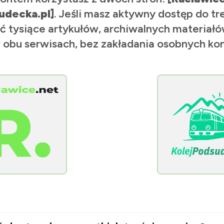
udecka.pl]
. Jeśli masz aktywny dostęp do tr
ć tysiące artykułów, archiwalnych materiałów
 obu serwisach, bez zakładania osobnych kon
[KolejPodsudecka.pl]