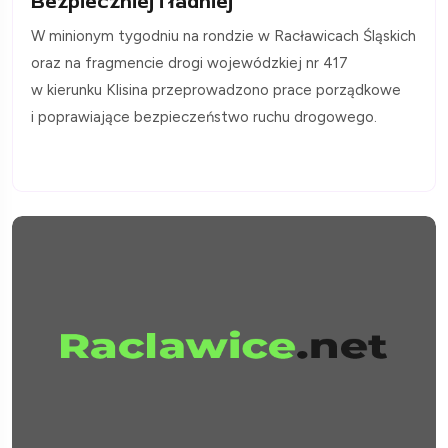
Bezpieczniej i ładniej
W minionym tygodniu na rondzie w Racławicach Śląskich
oraz na fragmencie drogi wojewódzkiej nr 417
w kierunku Klisina przeprowadzono prace porządkowe
i poprawiające bezpieczeństwo ruchu drogowego.