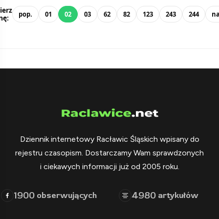
ierz
pop.
01
02
03
62
82
123
243
244
na
nę:
Dziennik internetowy Racławic Śląskich wpisany do
rejestru czasopism. Dostarczamy Wam sprawdzonych
i ciekawych informacji już od 2005 roku.
1900
4980
obserwujących
artykułów