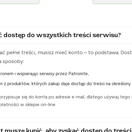
[KolejPodsudecka.pl]
ć dostęp do wszystkich treści serwisu?
ć pełne treści, musisz mieć konto – to podstawa. Do
a sposoby:
ronem i wspierając serwisy przez Patronite,
n z produktów, których zakup daje dostęp do treści na określony 
rzypisuje się do konta po adresie e-mail, dlatego używaj tego
i płatności w sklepie on-line.
t muszę kupić, aby zyskać dostęp do treści