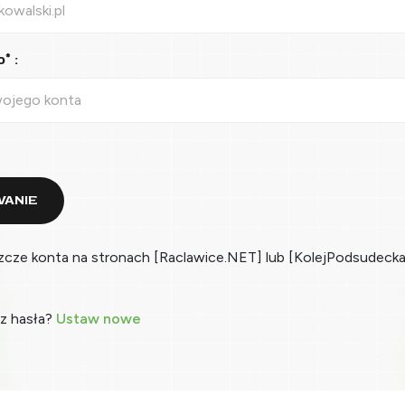
* :
ANIE
zcze konta na stronach [Raclawice.NET] lub [KolejPodsudecka
z hasła?
Ustaw nowe