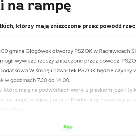
ki na rampę
tkich, którzy mają zniszczone przez powódź rzecz
12:00 gmina Głogówek otworzy PSZOK w Racławicach Ślą
mogli wywieźć rzeczy zniszczone przez powódź. PSZO
. Dodatkowo W środę i czwartek PSZOK będzie czynny w
ek w godzinach 7.30 do 14.00.
które mają na podwórkach worki z piaskiem jeżeli tylk
ć na rampę kolejową przy ul. Prudnickiej. Piasek wysy
ożyć obok.