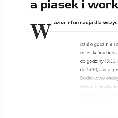
a piasek i wor
W
ażna informacja dla wszys
Dziś o godzinie 
mieszkańcy będą 
do godziny 15:30
do 15.30, a w piąt
Dodatkowo osoby, 
powinni je odwieź
miejsce, worki uł