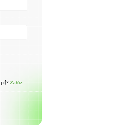
.pl]?
Załóż