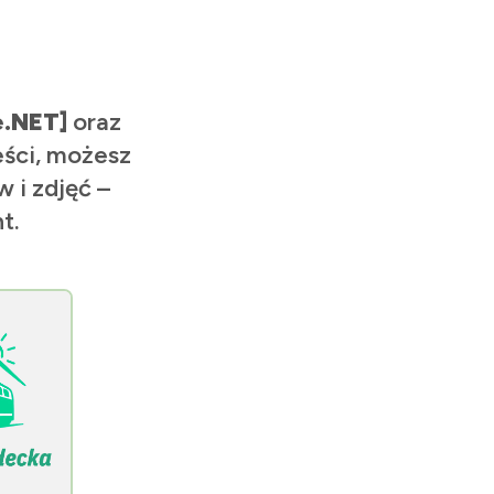
e.NET]
oraz
eści, możesz
 i zdjęć –
t.