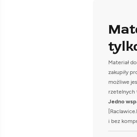
Mat
tylk
Materiał do
zakupiły pr
możliwe je
rzetelnych 
Jedno wspa
[Raclawice.
i bez komp