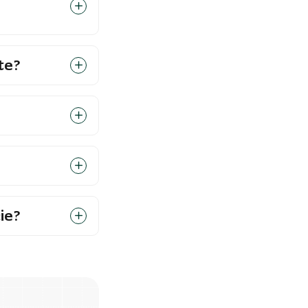
te?
ie?