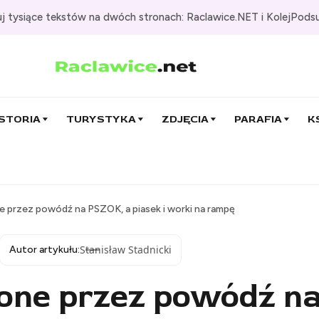
j tysiące tekstów na dwóch stronach: Raclawice.NET i KolejPods
STORIA
TURYSTYKA
ZDJĘCIA
PARAFIA
K
 przez powódź na PSZOK, a piasek i worki na rampę
Stanisław Stadnicki
Autor artykułu:
zone przez powódź n