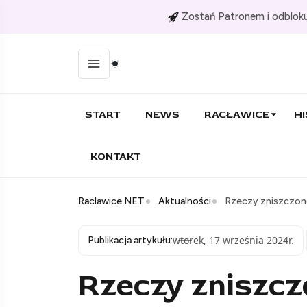
Zostań Patronem i odbloku
START
NEWS
RACŁAWICE
HI
KONTAKT
Raclawice.NET
Aktualności
Rzeczy zniszczone
wtorek, 17 września 2024r.
Publikacja artykułu:
Rzeczy zniszc