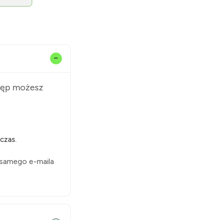
stęp możesz
czas.
 samego e-maila