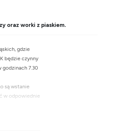
y oraz worki z piaskiem.
skich, gdzie
K będzie czynny
 godzinach 7.30
o są wstanie
pać w odpowiednie