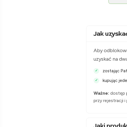
[Raclawice.NET]
Jak uzyska
Aby odblokowa
uzyskać na dw
zostając Pat
kupując jede
Ważne:
dostęp p
przy rejestracji 
Jaki produk