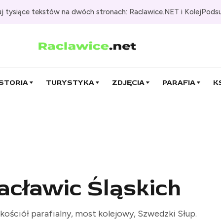
j tysiące tekstów na dwóch stronach: Raclawice.NET i KolejPods
STORIA
TURYSTYKA
ZDJĘCIA
PARAFIA
K
Racławic Śląskich
 kościół parafialny, most kolejowy, Szwedzki Słup.