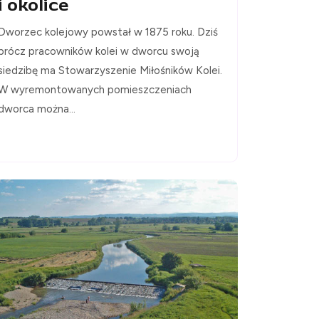
i okolice
Dworzec kolejowy powstał w 1875 roku. Dziś
prócz pracowników kolei w dworcu swoją
siedzibę ma Stowarzyszenie Miłośników Kolei.
W wyremontowanych pomieszczeniach
dworca można...