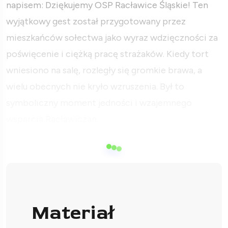
napisem: Dziękujemy OSP Racławice Śląskie! Ten
wyjątkowy gest został przygotowany przez
mieszkańców sołectwa jako wyraz wdzięczności za
poświęcenie i ciężką pracę strażaków. Kiedy tort
wniesiono na salę, rozległy się gromkie brawa, a
wielu obecnych nie kryło wzruszenia. Był to
symboliczny moment jedności i wzajemnego
wsparcia Racławiczan.
Materiał