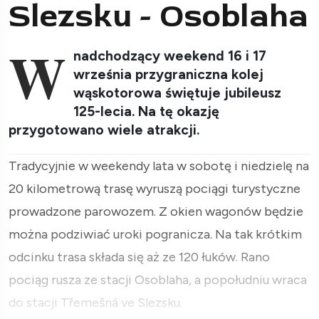
Slezsku - Osoblaha
W
nadchodzący weekend 16 i 17
września przygraniczna kolej
wąskotorowa świętuje jubileusz
125-lecia. Na tę okazję
przygotowano wiele atrakcji.
Tradycyjnie w weekendy lata w sobotę i niedzielę na
20 kilometrową trasę wyruszą pociągi turystyczne
prowadzone parowozem. Z okien wagonów będzie
można podziwiać uroki pogranicza. Na tak krótkim
odcinku trasa składa się aż ze 120 łuków. Rano
pociąg rusza ze stacji Osoblaha, a popołudniu wraca
do stacji Třemešná ve Slezsku.