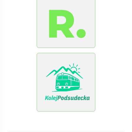
[Raclawice.NET]
[KolejPodsudecka.pl]