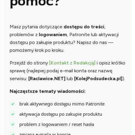
pomóc?
Masz pytania dotyczące
dostępu do treści
,
problemów z
logowaniem
, Patronite lub aktywacji
dostępu po zakupie produktu? Napisz do nas —
pomożemy krok po kroku.
Przejdź do strony
[Kontakt z Redakcją]
i opisz krótko
sprawę (najlepiej podaj e-mail konta oraz nazwę
serwisu:
[Raclawice.NET]
lub
[KolejPodsudecka.pl]
).
Najczęstsze tematy wiadomości:
brak aktywnego dostępu mimo Patronite
aktywacja dostępu po zakupie produktu
problem z logowaniem / reset hasła
zmiana e-maila w koncie