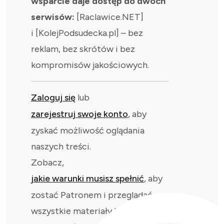
wsparcie daje dostęp do dwóch
serwisów:
[Raclawice.NET]
i [KolejPodsudecka.pl] – bez
reklam, bez skrótów i bez
kompromisów jakościowych.
Zaloguj się
lub
zarejestruj swoje konto
, aby
zyskać możliwość oglądania
naszych treści.
Zobacz,
jakie warunki musisz spełnić
, aby
zostać Patronem i przeglądać
wszystkie materiały bez