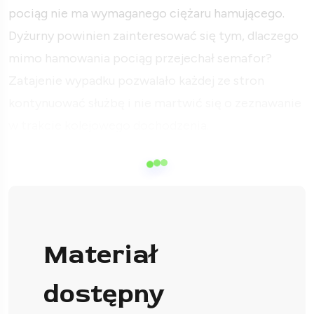
pociąg nie ma wymaganego ciężaru hamującego.
Dyżurny powinien zainteresować się tym, dlaczego
mimo hamowania pociąg przejechał semafor?
Zatajenie wypadku pozwalało każdej ze stron
kontynuować służbę i nie martwić się o zeznawanie
w trakcie kolejowego dochodzenia.
Materiał
dostępny