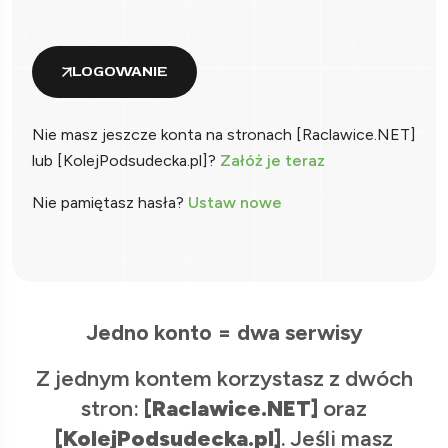
LOGOWANIE
Nie masz jeszcze konta na stronach [Raclawice.NET]
lub [KolejPodsudecka.pl]?
Załóż je teraz
Nie pamiętasz hasła?
Ustaw nowe
Jedno konto = dwa serwisy
Z jednym kontem korzystasz z dwóch
stron:
[Raclawice.NET]
oraz
[KolejPodsudecka.pl]
. Jeśli masz