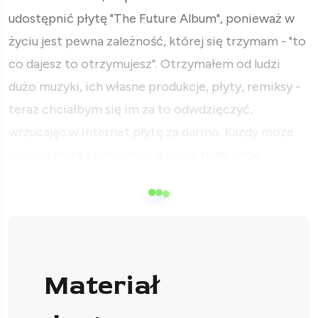
udostępnić płytę "The Future Album", ponieważ w
życiu jest pewna zależność, której się trzymam - "to
co dajesz to otrzymujesz". Otrzymałem od ludzi
dużo muzyki, ich własne produkcje, płyty, remiksy -
teraz chciałbym się im za to odwdzięczyć,
wrzucając w internet płytę za darmo. Każdy może
pobrać płytę i odsłuchać ją gdzie tylko chce.
Materiał