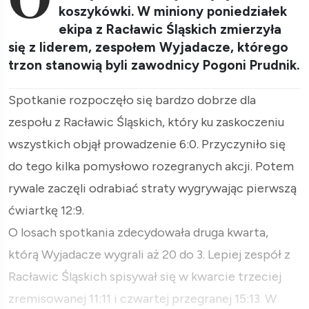
koszykówki. W miniony poniedziałek
ekipa z Racławic Śląskich zmierzyła
się z liderem, zespołem Wyjadacze, którego
trzon stanowią byli zawodnicy Pogoni Prudnik.
Spotkanie rozpoczęło się bardzo dobrze dla
zespołu z Racławic Śląskich, który ku zaskoczeniu
wszystkich objął prowadzenie 6:0. Przyczyniło się
do tego kilka pomysłowo rozegranych akcji. Potem
rywale zaczęli odrabiać straty wygrywając pierwszą
ćwiartkę 12:9.
O losach spotkania zdecydowała druga kwarta,
którą Wyjadacze wygrali aż 20 do 3. Lepiej zespół z
Racławic Śląskich spisywał się w kwarcie trzeciej
zremisowanej 11:11 i czwartej przegranej 15:13. W