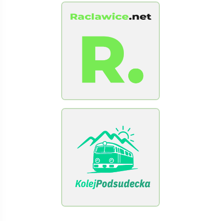
[Raclawice.NET]
[KolejPodsudecka.pl]