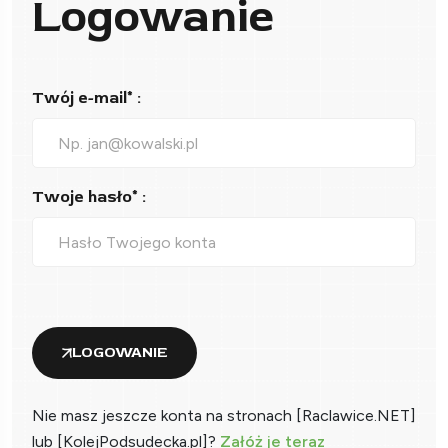
Logowanie
Twój e-mail* :
Twoje hasło* :
LOGOWANIE
Nie masz jeszcze konta na stronach [Raclawice.NET]
lub [KolejPodsudecka.pl]?
Załóż je teraz