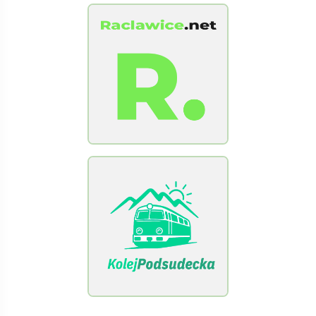
[Raclawice.NET]
[KolejPodsudecka.pl]