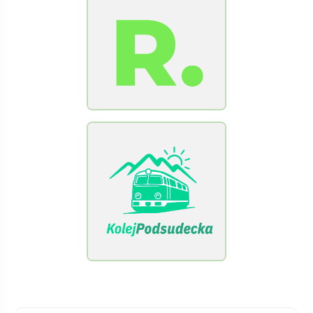
[Raclawice.NET]
[KolejPodsudecka.pl]