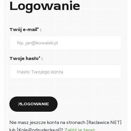
Logowanie
Twój e-mail* :
Twoje hasło* :
LOGOWANIE
Nie masz jeszcze konta na stronach [Raclawice.NET]
lub [KolejPodsudecka.pl]?
Załóż je teraz