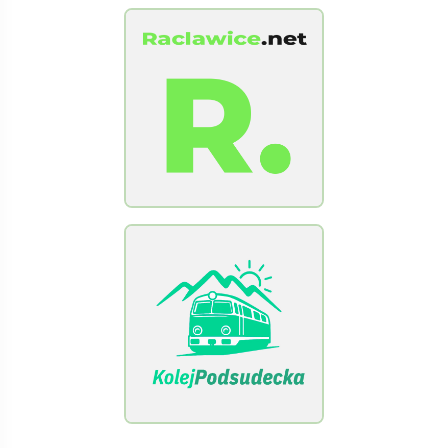
[Raclawice.NET]
[KolejPodsudecka.pl]