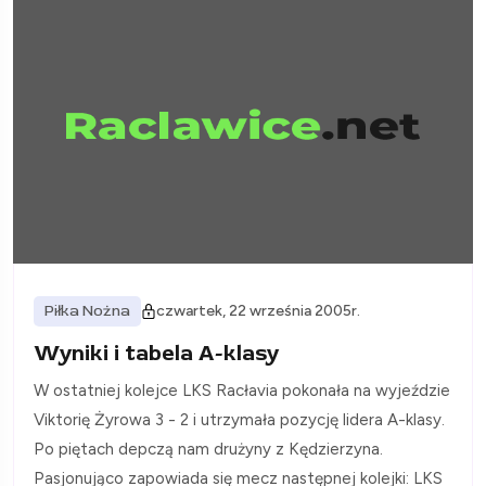
Piłka Nożna
czwartek, 22 września 2005r.
Wyniki i tabela A-klasy
W ostatniej kolejce LKS Racłavia pokonała na wyjeździe
Viktorię Żyrowa 3 - 2 i utrzymała pozycję lidera A-klasy.
Po piętach depczą nam drużyny z Kędzierzyna.
Pasjonująco zapowiada się mecz następnej kolejki: LKS