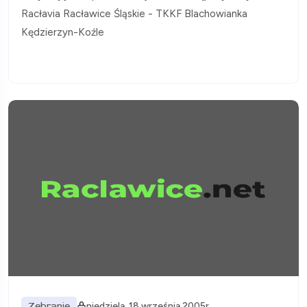
Racłavia Racławice Śląskie - TKKF Blachowianka
Kędzierzyn-Koźle
Zebranie
niedziela, 18 września 2005r.