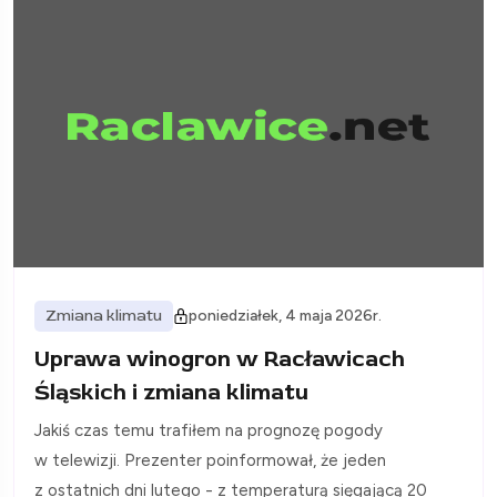
Zmiana klimatu
poniedziałek, 4 maja 2026r.
Uprawa winogron w Racławicach
Śląskich i zmiana klimatu
Jakiś czas temu trafiłem na prognozę pogody
w telewizji. Prezenter poinformował, że jeden
z ostatnich dni lutego - z temperaturą sięgającą 20