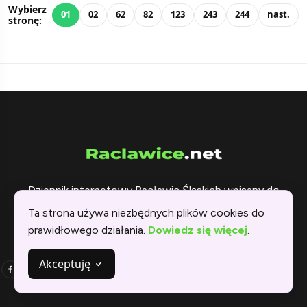
Wybierz
01
02
62
82
123
243
244
nast.
stronę:
Dziennik internetowy Racławic Śląskich wpisany do
rejestru czasopism. Dostarczamy Wam sprawdzonych
Ta strona używa niezbędnych plików cookies do
i ciekawych informacji już od 2005 roku.
prawidłowego działania.
Dowiedz się więcej
.
Akceptuję
1900
4980
obserwujących
artykułów