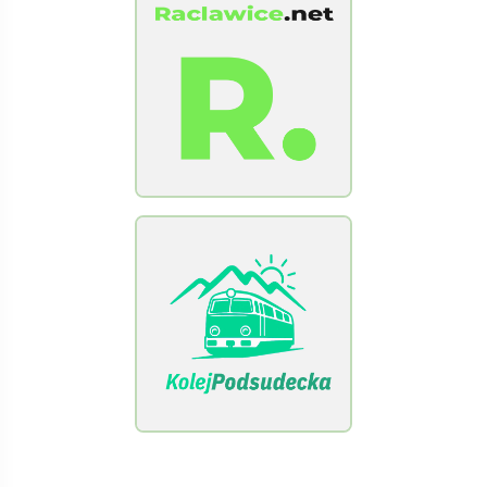
[Raclawice.NET]
[KolejPodsudecka.pl]