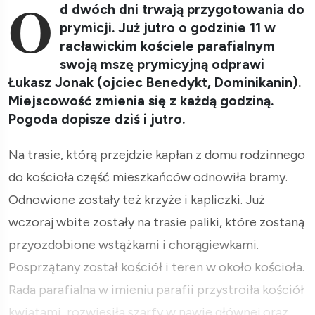
O
d dwóch dni trwają przygotowania do
prymicji. Już jutro o godzinie 11 w
racławickim kościele parafialnym
swoją mszę prymicyjną odprawi
Łukasz Jonak (ojciec Benedykt, Dominikanin).
Miejscowość zmienia się z każdą godziną.
Pogoda dopisze dziś i jutro.
Na trasie, którą przejdzie kapłan z domu rodzinnego
do kościoła część mieszkańców odnowiła bramy.
Odnowione zostały też krzyże i kapliczki. Już
wczoraj wbite zostały na trasie paliki, które zostaną
przyozdobione wstążkami i chorągiewkami.
Posprzątany został kościół i teren w około kościoła.
Rada parafialna w imieniu parafii przystroiła kościół
kwiatami, rozwiesiła szarfy w nawie głównej oraz