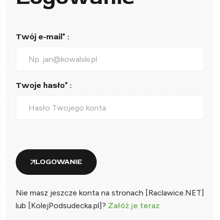
Twój e-mail* :
Twoje hasło* :
LOGOWANIE
Nie masz jeszcze konta na stronach [Raclawice.NET]
lub [KolejPodsudecka.pl]?
Załóż je teraz