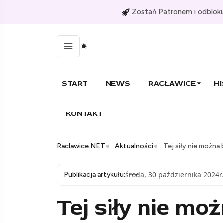
Zostań Patronem i odbloku
START
NEWS
RACŁAWICE
HI
KONTAKT
Raclawice.NET
Aktualności
Tej siły nie można
środa, 30 października 2024r.
Publikacja artykułu:
Tej siły nie mo