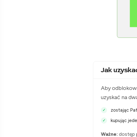
[Raclawice.NET]
Jak uzyska
Aby odblokowa
uzyskać na dw
zostając Pat
kupując jede
Ważne:
dostęp p