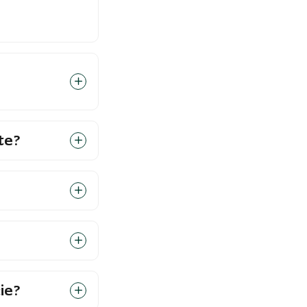
te?
ie?