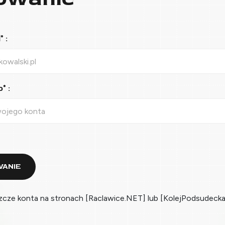
 :
* :
ANIE
zcze konta na stronach [Raclawice.NET] lub [KolejPodsudecka