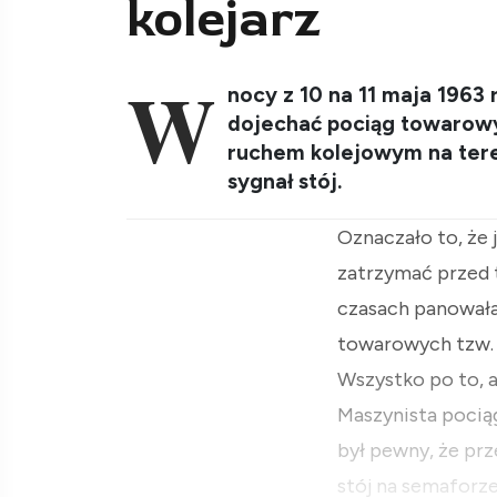
kolejarz
W
nocy z 10 na 11 maja 1963
dojechać pociąg towarowy.
ruchem kolejowym na tere
sygnał stój.
Oznaczało to, że 
zatrzymać przed 
czasach panowała
towarowych tzw. w
Wszystko po to, a
Maszynista pocią
był pewny, że prz
stój na semaforze