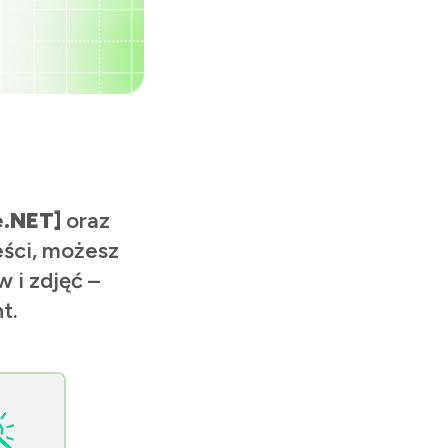
e.NET]
oraz
eści, możesz
 i zdjęć –
t.