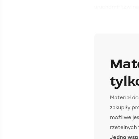
uruchomił tzw. n
Mat
tylk
Materiał do
zakupiły pr
możliwe je
rzetelnych 
Jedno wspa