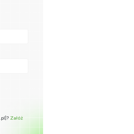
.pl]?
Załóż