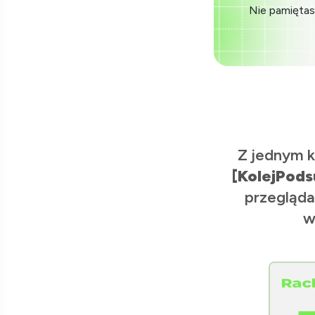
Nie pamiętas
Z jednym k
[KolejPods
przegląda
w