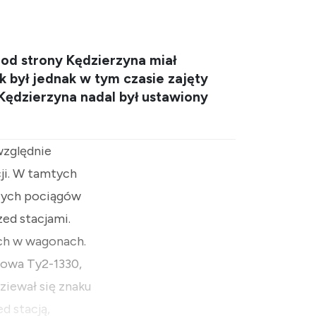
 od strony Kędzierzyna miał
k był jednak w tym czasie zajęty
Kędzierzyna nadal był ustawiony
względnie
ji. W tamtych
ących pociągów
zed stacjami.
ych w wagonach.
rowa Ty2-1330,
ziewał się znaku
d stacją,