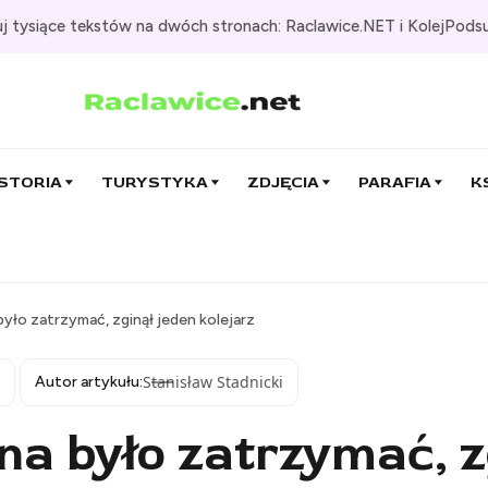
j tysiące tekstów na dwóch stronach: Raclawice.NET i KolejPods
STORIA
TURYSTYKA
ZDJĘCIA
PARAFIA
K
 było zatrzymać, zginął jeden kolejarz
Stanisław Stadnicki
Autor artykułu:
żna było zatrzymać, z