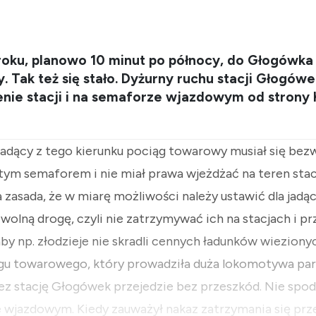
 roku, planowo 10 minut po północy, do Głogówka
 Tak też się stało. Dyżurny ruchu stacji Głogówe
nie stacji i na semaforze wjazdowym od strony 
jadący z tego kierunku pociąg towarowy musiał się bez
tym semaforem i nie miał prawa wjeżdżać na teren stac
 zasada, że w miarę możliwości należy ustawić dla jad
olną drogę, czyli nie zatrzymywać ich na stacjach i pr
by np. złodzieje nie skradli cennych ładunków wiezion
gu towarowego, który prowadziła duża lokomotywa pa
ez stację Głogówek przejedzie bez przeszkód. Nie spod
 wjazdowym. Kiedy zauważył nakaz zatrzymania się prze