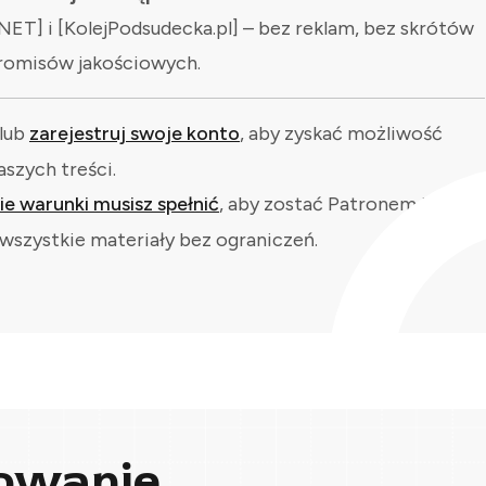
NET] i [KolejPodsudecka.pl] – bez reklam, bez skrótów
romisów jakościowych.
lub
zarejestruj swoje konto
, aby zyskać możliwość
aszych treści.
kie warunki musisz spełnić
, aby zostać Patronem i
wszystkie materiały bez ograniczeń.
owanie