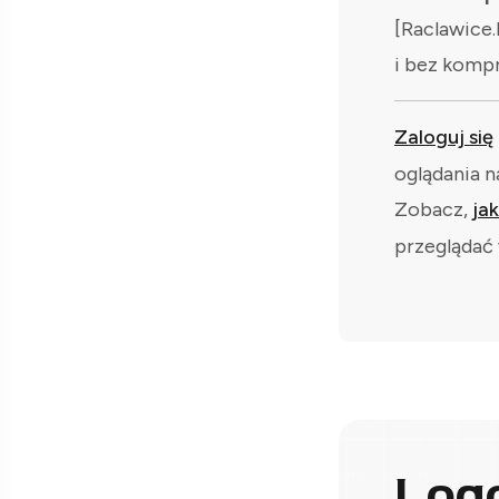
[Raclawice.
i bez komp
Zaloguj się
oglądania n
Zobacz,
ja
przeglądać 
Log